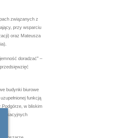
apach związanych z
zający, przy wsparciu
zacji) oraz Mateusza
ia).
yjemność doradzać” –
 przedsięwzięć
owe budynki biurowe
 uzupełnionej funkcją
y Podgórze, w bliskim
munikacyjnych
 w obszarze