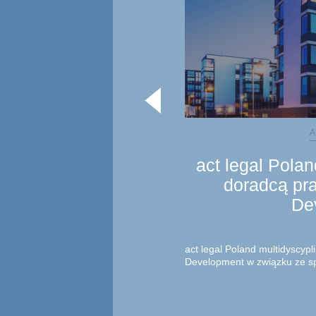
A
act legal Pola
doradcą pr
De
act legal Poland multidyscyp
Development w związku ze s
mieszkaniowego w Warszawie
której Profit Development za
inwestyc...