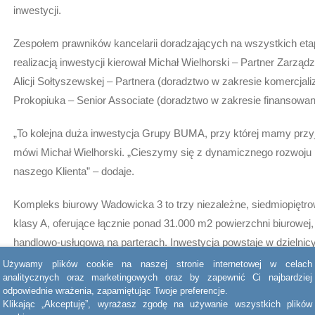
inwestycji.
Zespołem prawników kancelarii doradzających na wszystkich et
realizacją inwestycji kierował Michał Wielhorski – Partner Zarząd
Alicji Sołtyszewskej – Partnera (doradztwo w zakresie komercjali
Prokopiuka – Senior Associate (doradztwo w zakresie finansowan
„To kolejna duża inwestycja Grupy BUMA, przy której mamy prz
mówi Michał Wielhorski. „Cieszymy się z dynamicznego rozwoju
naszego Klienta” – dodaje.
Kompleks biurowy Wadowicka 3 to trzy niezależne, siedmiopiętr
klasy A, oferujące łącznie ponad 31.000 m2 powierzchni biurowej,
handlowo-usługową na parterach. Inwestycja powstaje w dzielnic
sąsiedztwie Ronda Matecznego, jednego z głównych węzłów ko
Używamy plików cookie na naszej stronie internetowej w celach
analitycznych oraz marketingowych oraz by zapewnić Ci najbardziej
Krakowa.
odpowiednie wrażenia, zapamiętując Twoje preferencje.
Klikając „Akceptuję”, wyrażasz zgodę na używanie wszystkich plików
Grupa BUMA jest liderem na rynku biurowym w Krakowie. Działa