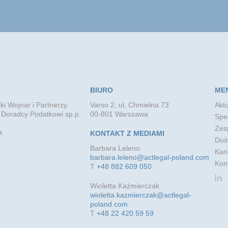
umowy inwestycyj
BIURO
ME
ki Wojnar i Partnerzy.
Varso 2, ul. Chmielna 73
Aktu
 Doradcy Podatkowi sp.p.
00-801 Warszawa
Spec
Zes
m
KONTAKT Z MEDIAMI
Doś
Barbara Leleno
Kari
barbara.leleno@actlegal-poland.com
Kon
T
+48 882 609 050
Wioletta Kaźmierczak
wioletta.kazmierczak@actlegal-
poland.com
T
+48 22 420 59 59