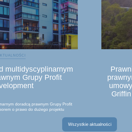
KTUALNOŚCI
nd multidyscyplinarnym
Prawni
awnym Grupy Profit
prawny
velopment
umowy 
Griffi
linarnym doradcą prawnym Grupy Profit
porem o prawo do dużego projektu
 Sprawa dotyczyła nieruchomości, na
 pośrednictwem spółki zależnej zrealizował
Zespół prawników
Wszystkie aktualności
Partner, Mateus
Radca prawny, S