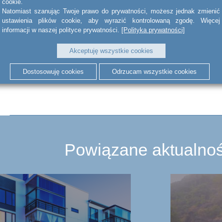
cookie.
Natomiast szanując Twoje prawo do prywatności, możesz jednak zmienić
inwestycji biurowych, mieszkaniowych, zarządzania nieruchomoś
ustawienia plików cookie, aby wyrazić kontrolowaną zgodę. Więcej
wykonawstwa elewacji oraz generalnego wykonawstwa inwestycji.
informacji w naszej polityce prywatności.
[Polityka prywatności]
trzydzieści lat firma wybudowała kilkanaście osiedli mieszkaniow
Akceptuję wszystkie cookies
biurowe o powierzchni wynajmowalnej 250.000 m2.
Dostosowuję cookies
Odrzucam wszystkie cookies
Powiązane aktualnoś