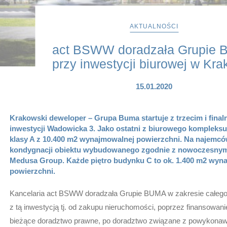
AKTUALNOŚCI
act BSWW doradzała Grupie
przy inwestycji biurowej w Kra
15.01.2020
Krakowski deweloper – Grupa Buma startuje z trzecim i fina
inwestycji Wadowicka 3. Jako ostatni z biurowego kompleks
klasy A z 10.400 m2 wynajmowalnej powierzchni. Na najemcó
kondygnacji obiektu wybudowanego zgodnie z nowoczesnym
Medusa Group. Każde piętro budynku C to ok. 1.400 m2 wyn
powierzchni.
Kancelaria act BSWW doradzała Grupie BUMA w zakresie całeg
z tą inwestycją tj. od zakupu nieruchomości, poprzez finansowanie
bieżące doradztwo prawne, po doradztwo związane z powykon