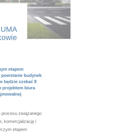
 BUMA
kowie
lnym etapem
u powstanie budynek
w będzie czekać 8
 projektem biura
ajmowalnej
o procesu związanego
, komercjalizację i
awczym etapem