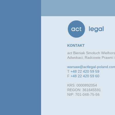
KONTAKT
act Bieniak Smołuch Wielhors
Adwokaci, Radcowie Prawni i
warsaw@actlegal-poland.co
T
+48 22 420 59 59
F
+48 22 420 59 60
KRS: 0000892054
REGON: 361645591
NIP: 701-048-75-56