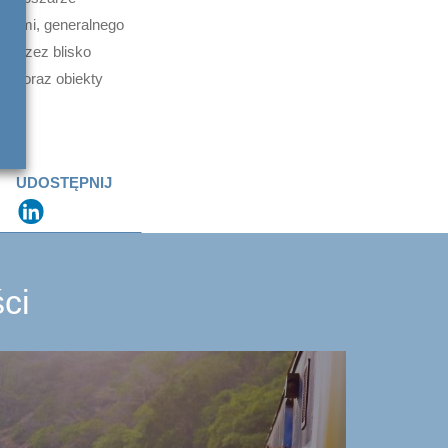
ciami, generalnego
 Przez blisko
ych oraz obiekty
UDOSTĘPNIJ
ci