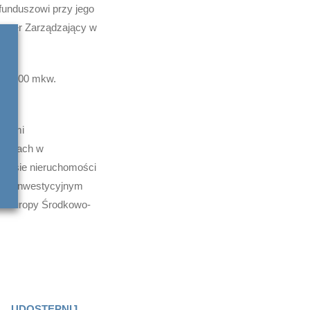
funduszowi przy jego
artner Zarządzający w
 13.000 mkw.
szami
tycjach w
akresie nieruchomości
iem inwestycyjnym
nie Europy Środkowo-
UDOSTĘPNIJ