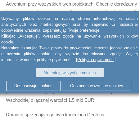
Adventum przy wszystkich tych projektach. Obecnie doradzamy 
kolejnych przedsięwzięciach w Polsce – dodaje Marek Wojnar, P
Używamy plików cookie na naszej stronie internetowej w celach
act BSWW legal & tax.
analitycznych oraz marketingowych oraz by zapewnić Ci najbardziej
odpowiednie wrażenia, zapamiętując Twoje preferencje.
Marynarska Point 1 to budynek biurowy klasy A, oferujący ponad
Klikając „Akceptuję”, wyrażasz zgodę na używanie wszystkich plików
cookie.
powierzchni biurowej na 11 kondygnacjach.
Natomiast szanując Twoje prawo do prywatności, możesz jednak zmienić
ustawienia plików cookie, aby wyrazić kontrolowaną zgodę. Więcej
Adventum Group to grupa butikowych firm zarządzających fundu
informacji w naszej polityce prywatności.
[Polityka prywatności]
inwestycyjnymi, skoncentrowana na środkowoeuropejskich inwes
Akceptuję wszystkie cookies
nieruchomości. Zespół funduszu to doświadczeni specjaliści w z
z kwalifikacjami CFA, NRW oraz MRICS i łącznym doświadczen
Dostosowuję cookies
Odrzucam wszystkie cookies
ponad 70 lat. Do tej pory fundusz zrealizował inwestycje w regio
Wschodniej o łącznej wartości 1,5 mld EUR.
Doradcą sprzedającego była kancelaria Dentons.