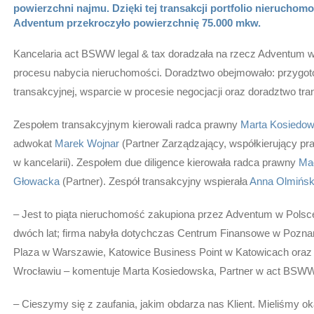
powierzchni najmu. Dzięki tej transakcji portfolio nieruchom
Adventum przekroczyło powierzchnię 75.000 mkw.
Kancelaria act BSWW legal & tax doradzała na rzecz Adventum w
procesu nabycia nieruchomości. Doradztwo obejmowało: przygot
transakcyjnej, wsparcie w procesie negocjacji oraz doradztwo tra
Zespołem transakcyjnym kierowali radca prawny
Marta Kosiedo
adwokat
Marek Wojnar
(Partner Zarządzający, współkierujący pr
w kancelarii). Zespołem due diligence kierowała radca prawny
Ma
Głowacka
(Partner). Zespół transakcyjny wspierała
Anna Olmińsk
– Jest to piąta nieruchomość zakupiona przez Adventum w Polsce
dwóch lat; firma nabyła dotychczas Centrum Finansowe w Pozna
Plaza w Warszawie, Katowice Business Point w Katowicach oraz
Wrocławiu – komentuje Marta Kosiedowska, Partner w act BSWW 
– Cieszymy się z zaufania, jakim obdarza nas Klient. Mieliśmy o