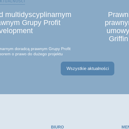
KTUALNOŚCI
nd multidyscyplinarnym
Prawni
awnym Grupy Profit
prawny
velopment
umowy 
Griffi
linarnym doradcą prawnym Grupy Profit
porem o prawo do dużego projektu
 Sprawa dotyczyła nieruchomości, na
 pośrednictwem spółki zależnej zrealizował
Zespół prawników
Wszystkie aktualności
Partner, Mateus
Radca prawny, S
umowy inwestycyj
BIURO
ME