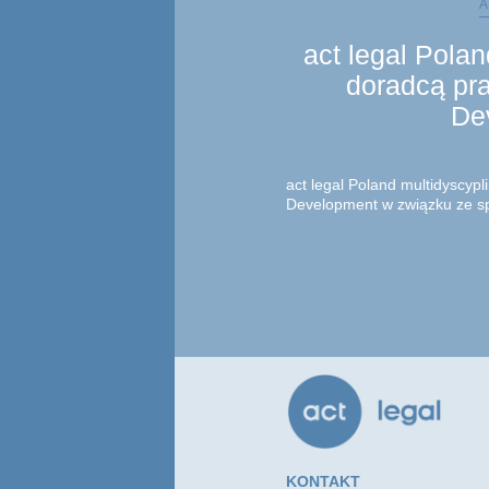
A
act legal Pola
doradcą pr
De
act legal Poland multidyscyp
Development w związku ze s
mieszkaniowego w Warszawie
której Profit Development za
inwestyc...
KONTAKT