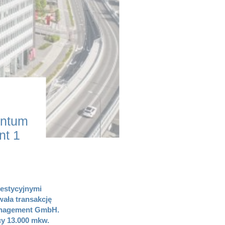
entum
nt 1
estycyjnymi
ała transakcję
Management GmbH.
cy 13.000 mkw.