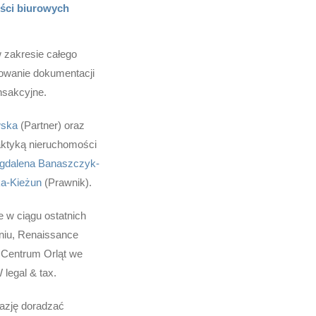
ości biurowych
 zakresie całego
owanie dokumentacji
nsakcyjne.
wska
(Partner) oraz
aktyką nieruchomości
gdalena Banaszczyk-
a-Kieżun
(Prawnik).
 w ciągu ostatnich
niu, Renaissance
 Centrum Orląt we
legal & tax.
kazję doradzać