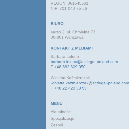
REGON: 361645591
NIP: 701-048-75-56
BIURO
Varso 2, ul. Chmielna 73
00-801 Warszawa
KONTAKT Z MEDIAMI
Barbara Leleno
barbara.leleno@actlegal-poland.com
T
+48 882 609 050
Wioletta Kaźmierczak
wioletta.kazmierczak@actlegal-poland.co
T
+48 22 420 59 59
MENU
Aktualności
Specjalizacje
Zespół