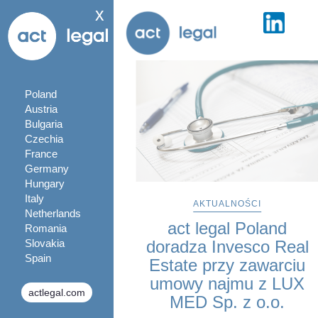
x
Poland
Austria
Bulgaria
Czechia
France
Germany
Hungary
Italy
AKTUALNOŚCI
Netherlands
act legal Poland
Romania
Slovakia
doradza Invesco Real
Spain
Estate przy zawarciu
umowy najmu z LUX
actlegal.com
MED Sp. z o.o.