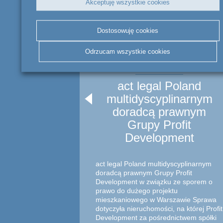
Akceptuję wszystkie cookies
Dostosowuję cookies
Odrzucam wszystkie cookies
AKTUALNOŚCI
act legal Poland
multidyscyplinarnym
doradcą prawnym
Grupy Profit
Development
act legal Poland multidyscyplinarnym
doradcą prawnym Grupy Profit
Development w związku ze sporem o
prawo do dużego projektu
mieszkaniowego w Warszawie Sprawa
dotyczyła nieruchomości, na której Profit
Development za pośrednictwem spółki