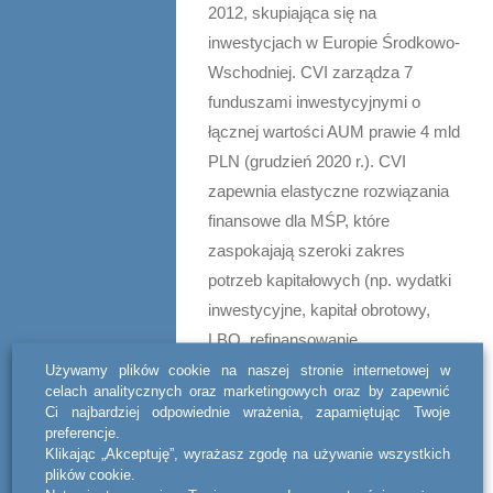
2012, skupiająca się na
inwestycjach w Europie Środkowo-
Wschodniej. CVI zarządza 7
funduszami inwestycyjnymi o
łącznej wartości AUM prawie 4 mld
PLN (grudzień 2020 r.). CVI
zapewnia elastyczne rozwiązania
finansowe dla MŚP, które
zaspokajają szeroki zakres
potrzeb kapitałowych (np. wydatki
inwestycyjne, kapitał obrotowy,
LBO, refinansowanie,
dokapitalizowanie i
Używamy plików cookie na naszej stronie internetowej w
celach analitycznych oraz marketingowych oraz by zapewnić
restrukturyzacje).
Ci najbardziej odpowiednie wrażenia, zapamiętując Twoje
preferencje.
Za pozyskanie finansowania
Klikając „Akceptuję”, wyrażasz zgodę na używanie wszystkich
plików cookie.
odpowiadał doradca zewnętrzny