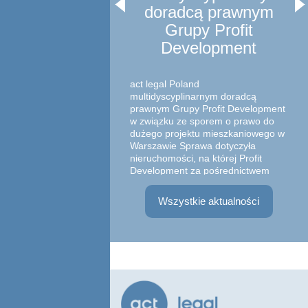
doradcą prawnym
Grupy Profit
In
Development
um
z 
act legal Poland
multidyscyplinarnym doradcą
prawnym Grupy Profit Development
w związku ze sporem o prawo do
dużego projektu mieszkaniowego w
Warszawie Sprawa dotyczyła
Zesp
nieruchomości, na której Profit
w sk
Development za pośrednictwem
Part
spółki zależnej zrealizował
Adwo
inwestyc...
Wszystkie aktualności
Witk
praw
zawa
Marg