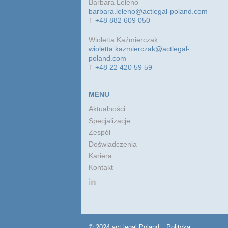
Barbara Leleno
barbara.leleno@actlegal-poland.com
T
+48 882 609 050
Wioletta Kaźmierczak
wioletta.kazmierczak@actlegal-
poland.com
T
+48 22 420 59 59
MENU
Aktualności
Specjalizacje
Zespół
Doświadczenia
Kariera
Kontakt
© 2024 act legal Poland
Polityka