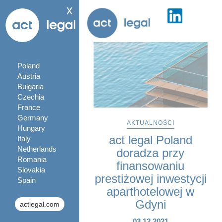
x
Poland
Austria
Bulgaria
Czechia
France
Germany
AKTUALNOŚCI
Hungary
act legal Poland
Italy
Netherlands
doradza przy
Romania
finansowaniu
Slovakia
prestiżowej inwestycji
Spain
aparthotelowej w
Gdyni
actlegal.com
03.12.2021