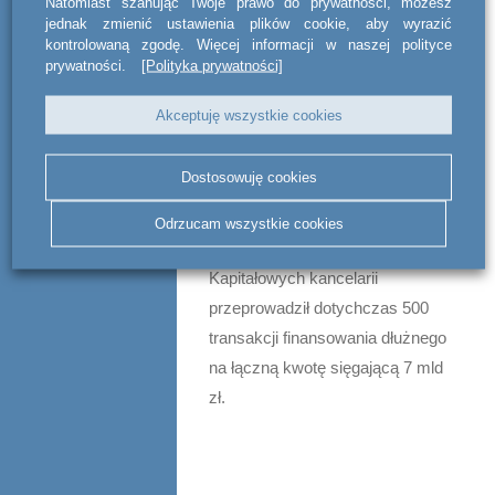
Natomiast szanując Twoje prawo do prywatności, możesz
Upper Finance.
jednak zmienić ustawienia plików cookie, aby wyrazić
kontrolowaną zgodę. Więcej informacji w naszej polityce
prywatności.
[Polityka prywatności]
Kancelaria act BSWW legal & tax
świadczy kompleksowe usługi
Akceptuję wszystkie cookies
doradcze w zakresie finansowania
dłużnego, w tym w zakresie
Dostosowuję cookies
wszelkiego rodzaju emisji obligacji i
pożyczek długoterminowych.
Odrzucam wszystkie cookies
Zespół Dłużnych Rynków
Kapitałowych kancelarii
przeprowadził dotychczas 500
transakcji finansowania dłużnego
na łączną kwotę sięgającą 7 mld
zł.