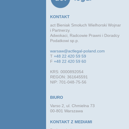
KONTAKT
act Bieniak Smołuch Wielhorski Wojnar
i Partnerzy.
Adwokaci, Radcowie Prawni i Doradcy
Podatkowi sp.p.
warsaw@actlegal-poland.com
T
+48 22 420 59 59
F
+48 22 420 59 60
KRS: 0000892054
REGON: 361645591
NIP: 701-048-75-56
BIURO
Varso 2, ul. Chmielna 73
00-801 Warszawa
KONTAKT Z MEDIAMI