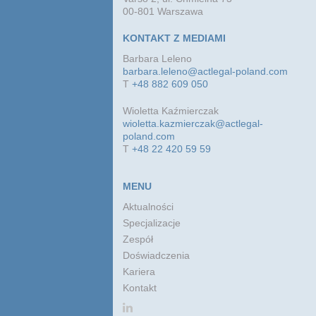
00-801 Warszawa
KONTAKT Z MEDIAMI
Barbara Leleno
barbara.leleno@actlegal-poland.com
T
+48 882 609 050
Wioletta Kaźmierczak
wioletta.kazmierczak@actlegal-
poland.com
T
+48 22 420 59 59
MENU
Aktualności
Specjalizacje
Zespół
Doświadczenia
Kariera
Kontakt