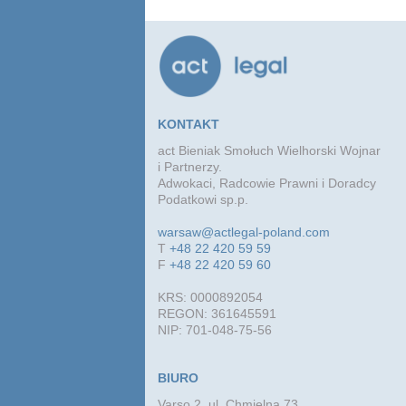
KONTAKT
act Bieniak Smołuch Wielhorski Wojnar
i Partnerzy.
Adwokaci, Radcowie Prawni i Doradcy
Podatkowi sp.p.
warsaw@actlegal-poland.com
T
+48 22 420 59 59
F
+48 22 420 59 60
KRS: 0000892054
REGON: 361645591
NIP: 701-048-75-56
BIURO
Varso 2, ul. Chmielna 73