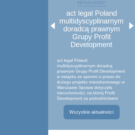
AKTUALNOŚCI
act legal Poland
multidyscyplinarnym
doradcą prawnym
Grupy Profit
In
Development
um
z 
act legal Poland
multidyscyplinarnym doradcą
prawnym Grupy Profit Development
w związku ze sporem o prawo do
dużego projektu mieszkaniowego w
Warszawie Sprawa dotyczyła
Zesp
nieruchomości, na której Profit
w sk
Development za pośrednictwem
Part
spółki zależnej zrealizował
Adwo
inwestyc...
Wszystkie aktualności
Witk
praw
zawa
Marg