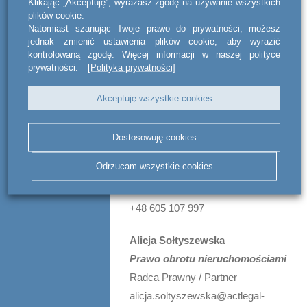
Klikając „Akceptuję”, wyrażasz zgodę na używanie wszystkich
Prawo pracy
plików cookie.
Radca Prawny / Of Counsel
Natomiast szanując Twoje prawo do prywatności, możesz
jednak zmienić ustawienia plików cookie, aby wyrazić
ewa.bieniak@actlegal-bsww.com
kontrolowaną zgodę. Więcej informacji w naszej polityce
+48 691 951 285
prywatności.
[Polityka prywatności]
Marta Kosiedowska
Akceptuję wszystkie cookies
Prawo obrotu nieruchomościami
/ Prawo spółek
Dostosowuję cookies
Radca Prawny / Partner
Odrzucam wszystkie cookies
marta.kosiedowska@actlegal-
bsww.com
+48 605 107 997
Alicja Sołtyszewska
Prawo obrotu nieruchomościami
Radca Prawny / Partner
alicja.soltyszewska@actlegal-