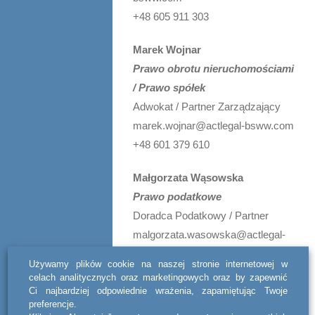
+48 605 911 303
Marek Wojnar
Prawo obrotu nieruchomościami
/ Prawo spółek
Adwokat / Partner Zarządzający
marek.wojnar@actlegal-bsww.com
+48 601 379 610
Małgorzata Wąsowska
Prawo podatkowe
Doradca Podatkowy / Partner
malgorzata.wasowska@actlegal-
bsww.com
Używamy plików cookie na naszej stronie internetowej w
+48 691 477 047
celach analitycznych oraz marketingowych oraz by zapewnić
Ci najbardziej odpowiednie wrażenia, zapamiętując Twoje
preferencje.
Ewa Bieniak