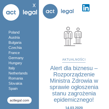
x
Poland
Austria
Bulgaria
Czechia
France
Germany
AKTUALNOŚCI
Hungary
Alert dla biznesu –
Italy
Netherlands
Rozporządzenie
Romania
Ministra Zdrowia w
Slovakia
sprawie ogłoszenia
Spain
stanu zagrożenia
epidemicznego!
actlegal.com
14.03.2020