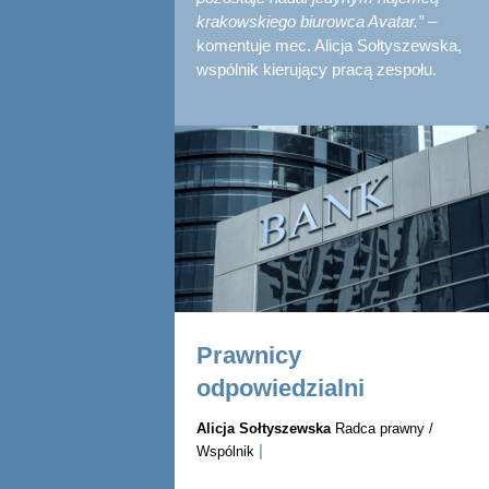
krakowskiego biurowca Avatar.”
–
komentuje mec. Alicja Sołtyszewska,
wspólnik kierujący pracą zespołu.
Prawnicy
odpowiedzialni
Alicja Sołtyszewska
Radca prawny /
|
Wspólnik