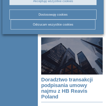
Akceptuję wszystkie cookies
Kancelaria act BSWW legal & tax
doradzała Uno Capital w transakcji
polegającej na utworzeniu joint venture i
Dostosowuję cookies
przeniesieniu na jego rzecz
nieruchomości, w celu realizacji presti...
Odrzucam wszystkie cookies
CZYTAJ DALEJ
Doradztwo transakcji
podpisania umowy
najmu z HB Reavis
Poland