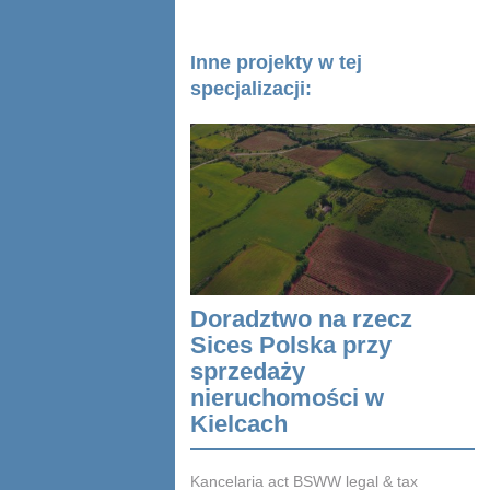
Inne projekty w tej
specjalizacji:
Doradztwo na rzecz
Sices Polska przy
sprzedaży
nieruchomości w
Kielcach
Kancelaria act BSWW legal & tax