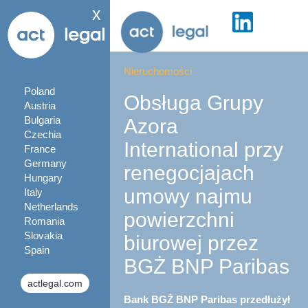
x
Nieruchomości
Poland
Obsługa Grupy
Austria
Bulgaria
Azora
Czechia
International przy
France
Germany
renegocjajach
Hungary
umowy najmu
Italy
Netherlands
powierzchni
Romania
Slovakia
biurowej przez
Spain
BGŻ BNP Paribas
actlegal.com
Bank BGŻ BNP Paribas przedłużył