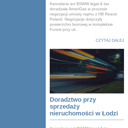
Kancelaria act BSWW legal & tax
doradzała AmeriGas w procesie
negocjacji umowy najmu z HB Reavis
Poland. Negocjacje dotyczyły
powierzchni biurowej w kompleksie
Forest przy uli...
CZYTAJ DALEJ
Doradztwo przy
sprzedaży
nieruchomości w Łodzi