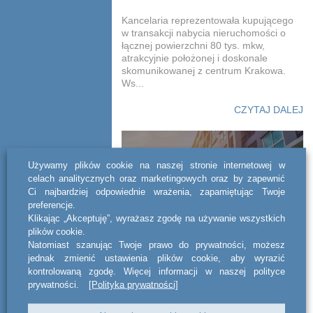
Kancelaria reprezentowała kupującego
w transakcji nabycia nieruchomości o
łącznej powierzchni 80 tys. mkw,
atrakcyjnie położonej i doskonale
skomunikowanej z centrum Krakowa.
Ws...
CZYTAJ DALEJ
Używamy plików cookie na naszej stronie internetowej w
celach analitycznych oraz marketingowych oraz by zapewnić
Ci najbardziej odpowiednie wrażenia, zapamiętując Twoje
preferencje.
Klikając „Akceptuję”, wyrażasz zgodę na używanie wszystkich
plików cookie.
Natomiast szanując Twoje prawo do prywatności, możesz
Doradztwo w
jednak zmienić ustawienia plików cookie, aby wyrazić
nieruchomościowym
kontrolowaną zgodę. Więcej informacji w naszej polityce
prywatności.
[Polityka prywatności]
projekcie joint venture