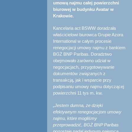
umową najmu całej powierzchni
biurowej w budynku Avatar w
Krakowie.
Kancelaria act BSWW doradzała
właścicielowi biurowca Grupie Azora
International w całym procesie
renegocjacji umowy najmu z bankiem
BGŻ BNP Paribas. Doradztwo
obejmowało zarówno udział w
negocjacjach, przygotowywanie
dokumentów związanych z
transakcją, jak i wsparcie przy
podpisaniu umowy najmu dotyczącej
powierzchni 11 tys m. kw.
„Jestem dumna, że dzięki
efektywnym renegocjacjom umowy
najmu, które mogliśmy
przeprowadzić, BGŻ BNP Paribas
pozostaje nadal jedynym najemcą