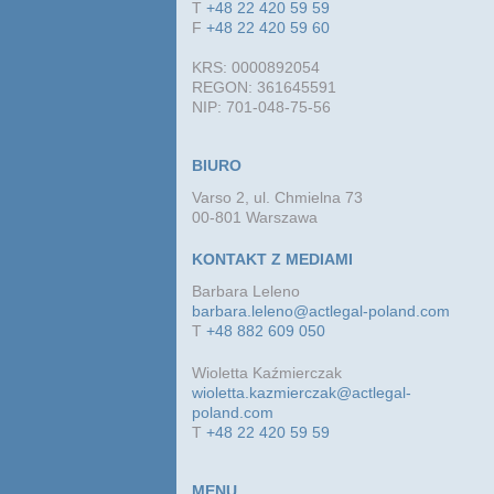
T
+48 22 420 59 59
F
+48 22 420 59 60
KRS: 0000892054
REGON: 361645591
NIP: 701-048-75-56
BIURO
Varso 2, ul. Chmielna 73
00-801 Warszawa
KONTAKT Z MEDIAMI
Barbara Leleno
barbara.leleno@actlegal-poland.com
T
+48 882 609 050
Wioletta Kaźmierczak
wioletta.kazmierczak@actlegal-
poland.com
T
+48 22 420 59 59
MENU