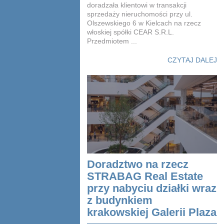
doradzała klientowi w transakcji
sprzedaży nieruchomości przy ul.
Olszewskiego 6 w Kielcach na rzecz
włoskiej spółki CEAR S.R.L.
Przedmiotem ...
CZYTAJ DALEJ
Doradztwo na rzecz
STRABAG Real Estate
przy nabyciu działki wraz
z budynkiem
krakowskiej Galerii Plaza