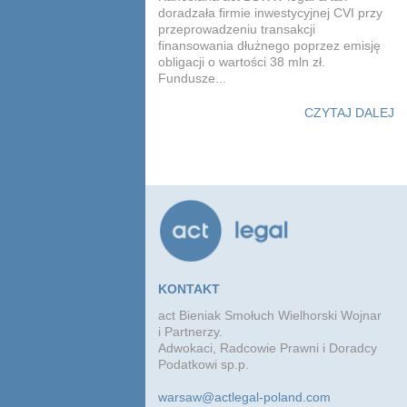
doradzała firmie inwestycyjnej CVI przy
przeprowadzeniu transakcji
finansowania dłużnego poprzez emisję
obligacji o wartości 38 mln zł.
Fundusze...
CZYTAJ DALEJ
KONTAKT
act Bieniak Smołuch Wielhorski Wojnar
i Partnerzy.
Adwokaci, Radcowie Prawni i Doradcy
Podatkowi sp.p.
warsaw@actlegal-poland.com