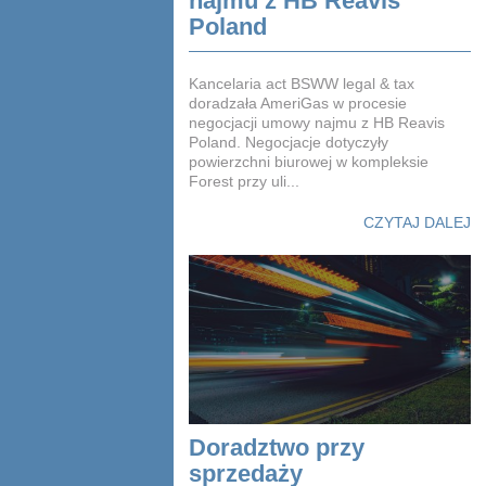
najmu z HB Reavis
Poland
Kancelaria act BSWW legal & tax
doradzała AmeriGas w procesie
negocjacji umowy najmu z HB Reavis
Poland. Negocjacje dotyczyły
powierzchni biurowej w kompleksie
Forest przy uli...
CZYTAJ DALEJ
Doradztwo przy
sprzedaży