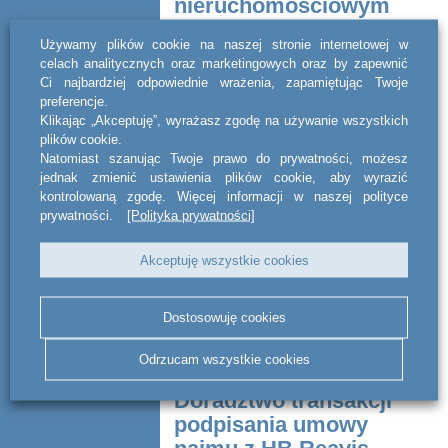
nieruchomościowym
projekcie joint venture
Używamy plików cookie na naszej stronie internetowej w
celach analitycznych oraz marketingowych oraz by zapewnić
Kancelaria act BSWW legal & tax
Ci najbardziej odpowiednie wrażenia, zapamiętując Twoje
doradzała Uno Capital w transakcji
preferencje.
polegającej na utworzeniu joint venture i
Klikając „Akceptuję”, wyrażasz zgodę na używanie wszystkich
przeniesieniu na jego rzecz
plików cookie.
nieruchomości, w celu realizacji presti...
Natomiast szanując Twoje prawo do prywatności, możesz
jednak zmienić ustawienia plików cookie, aby wyrazić
CZYTAJ DALEJ
kontrolowaną zgodę. Więcej informacji w naszej polityce
prywatności.
[Polityka prywatności]
Akceptuję wszystkie cookies
Dostosowuję cookies
Odrzucam wszystkie cookies
Doradztwo transakcji
podpisania umowy