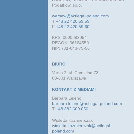
Podatkowi sp.p.
warsaw@actlegal-poland.com
T
+48 22 420 59 59
F
+48 22 420 59 60
KRS: 0000892054
REGON: 361645591
NIP: 701-048-75-56
BIURO
Varso 2, ul. Chmielna 73
00-801 Warszawa
KONTAKT Z MEDIAMI
Barbara Leleno
barbara.leleno@actlegal-poland.com
T
+48 882 609 050
Wioletta Kaźmierczak
wioletta.kazmierczak@actlegal-
poland.com