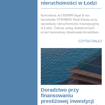
nieruchomości w Łodzi
Kancelaria act BSWW legal & tax
doradzała STRABAG Real Estate przy
sprzedaży nieruchomości inwestycyjnej
w Łodzi. Zakres usług świadczonych
przez kancelarię obejmował doradztwo...
CZYTAJ DALEJ
Doradztwo przy
finansowaniu
prestiżowej inwestycji