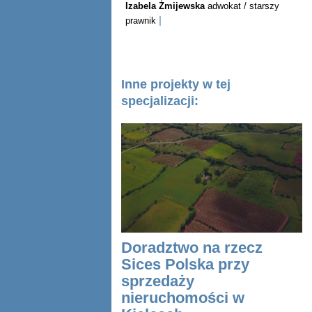
Izabela Żmijewska
adwokat / starszy
|
prawnik
Inne projekty w tej
specjalizacji:
Doradztwo na rzecz
Sices Polska przy
sprzedaży
nieruchomości w