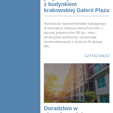
z budynkiem
krakowskiej Galerii Plaza
Kancelaria reprezentowała kupującego
w transakcji nabycia nieruchomości o
łącznej powierzchni 80 tys. mkw,
atrakcyjnie położonej i doskonale
skomunikowanej z centrum Krakowa.
Ws...
CZYTAJ DALEJ
Doradztwo w