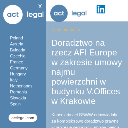
x
Nieruchomości
Poland
Doradztwo na
Austria
Bulgaria
rzecz AFI Europe
Czechia
w zakresie umowy
France
Germany
najmu
Hungary
powierzchni w
Italy
Netherlands
budynku V.Offices
Romania
Slovakia
w Krakowie
Spain
Kancelaria act BSWW odpowiadała
actlegal.com
za kompleksowe doradztwo prawne
w procesie negocjacji umowy najmu