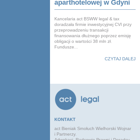
aparthotelowej w Gdyni
Kancelaria act BSWW legal & tax
doradzała firmie inwestycyjnej CVI przy
przeprowadzeniu transakcji
finansowania dłużnego poprzez emisję
obligacji o wartości 38 mln zł.
Fundusze...
CZYTAJ DALEJ
KONTAKT
act Bieniak Smołuch Wielhorski Wojnar
i Partnerzy.
Adwokaci, Radcowie Prawni i Doradcy