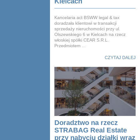
Kielcach
Kancelaria act BSWW legal & tax
doradzała klientowi w transakcji
sprzedaży nieruchomości przy ul.
Olszewskiego 6 w Kielcach na rzecz
włoskiej spółki CEAR S.R.L.
Przedmiotem ...
CZYTAJ DALEJ
Doradztwo na rzecz
STRABAG Real Estate
przy nabyciu działki wraz