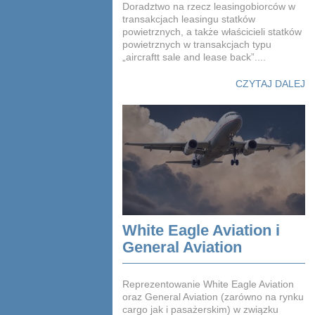
Doradztwo na rzecz leasingobiorców w
transakcjach leasingu statków
powietrznych, a także właścicieli statków
powietrznych w transakcjach typu
„aircraftt sale and lease back”....
CZYTAJ DALEJ
White Eagle Aviation i
General Aviation
Reprezentowanie White Eagle Aviation
oraz General Aviation (zarówno na rynku
cargo jak i pasażerskim) w związku