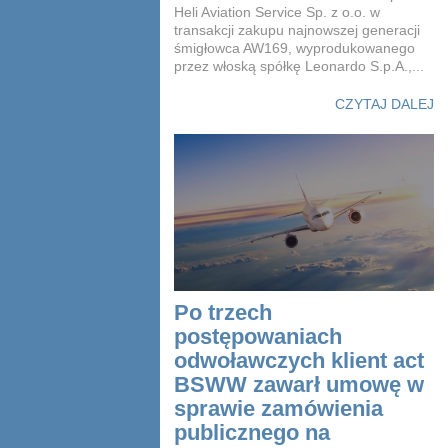
Heli Aviation Service Sp. z o.o. w
transakcji zakupu najnowszej generacji
śmigłowca AW169, wyprodukowanego
przez włoską spółkę Leonardo S.p.A.,...
CZYTAJ DALEJ
Po trzech
postępowaniach
odwoławczych klient act
BSWW zawarł umowę w
sprawie zamówienia
publicznego na