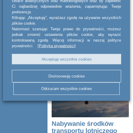
'aircraft maintenance
celach analitycznych oraz marketingowych oraz by zapewnić
Ci najbardziej odpowiednie wrażenia, zapamiętując Twoje
service'
preferencje.
Klikając „Akceptuję”, wyrażasz zgodę na używanie wszystkich
plików cookie.
Doradztwo w związku ze sprzedażą
Natomiast szanując Twoje prawo do prywatności, możesz
spółki typu „aircraft maintenance
service” zajmującej się serwisowaniem
jednak zmienić ustawienia plików cookie, aby wyrazić
samolotów, posiadającej jeden z
kontrolowaną zgodę. Więcej informacji w naszej polityce
najnowocześniejszych hangarów
prywatności.
[Polityka prywatności]
serwisowych o...
Akceptuję wszystkie cookies
CZYTAJ DALEJ
Dostosowuję cookies
Odrzucam wszystkie cookies
Nabywanie środków
transportu lotniczego