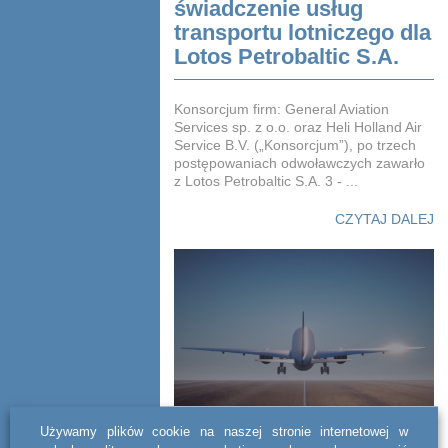
świadczenie usług
transportu lotniczego dla
Lotos Petrobaltic S.A.
Konsorcjum firm: General Aviation
Services sp. z o.o. oraz Heli Holland Air
Service B.V. („Konsorcjum”), po trzech
postępowaniach odwoławczych zawarło
z Lotos Petrobaltic S.A. 3 - ...
CZYTAJ DALEJ
Sprzedaż spółki typu
Używamy plików cookie na naszej stronie internetowej w