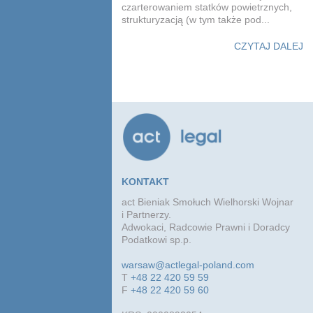
czarterowaniem statków powietrznych,
strukturyzacją (w tym także pod...
CZYTAJ DALEJ
KONTAKT
act Bieniak Smołuch Wielhorski Wojnar
i Partnerzy.
Adwokaci, Radcowie Prawni i Doradcy
Podatkowi sp.p.
warsaw@actlegal-poland.com
T
+48 22 420 59 59
F
+48 22 420 59 60