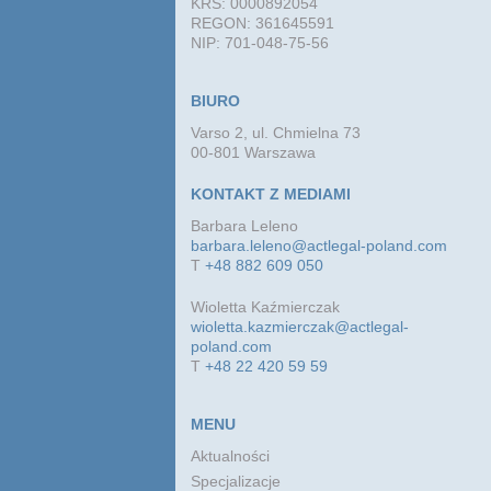
KRS: 0000892054
REGON: 361645591
NIP: 701-048-75-56
BIURO
Varso 2, ul. Chmielna 73
00-801 Warszawa
KONTAKT Z MEDIAMI
Barbara Leleno
barbara.leleno@actlegal-poland.com
T
+48 882 609 050
Wioletta Kaźmierczak
wioletta.kazmierczak@actlegal-
poland.com
T
+48 22 420 59 59
MENU
Aktualności
Specjalizacje