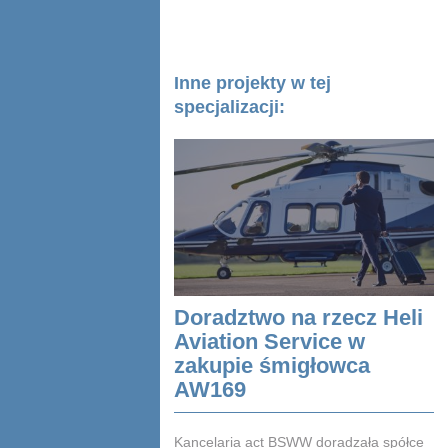
Inne projekty w tej
specjalizacji:
Doradztwo na rzecz Heli
Aviation Service w
zakupie śmigłowca
AW169
Kancelaria act BSWW doradzała spółce