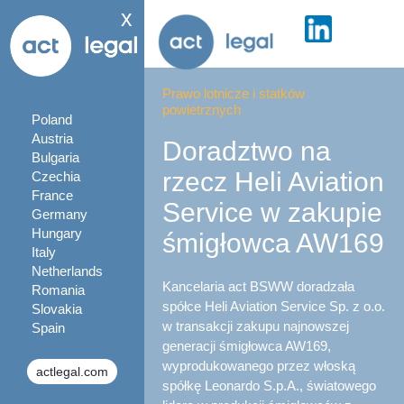
x
Prawo lotnicze i statków
powietrznych
Poland
Austria
Doradztwo na
Bulgaria
rzecz Heli Aviation
Czechia
France
Service w zakupie
Germany
Hungary
śmigłowca AW169
Italy
Netherlands
Kancelaria act BSWW doradzała
Romania
spółce Heli Aviation Service Sp. z o.o.
Slovakia
w transakcji zakupu najnowszej
Spain
generacji śmigłowca AW169,
wyprodukowanego przez włoską
actlegal.com
spółkę Leonardo S.p.A., światowego