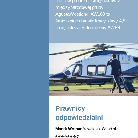
lidera w produkcji śmigłowców z
międzynarodowej grupy
AgustaWestland. AW169 to
śmigłowiec dwusilnikowy klasy 4,5
tony, należący do rodziny AWF9.
Prawnicy
odpowiedzialni
Marek Wojnar
Adwokat / Wspólnik
|
zarządzający