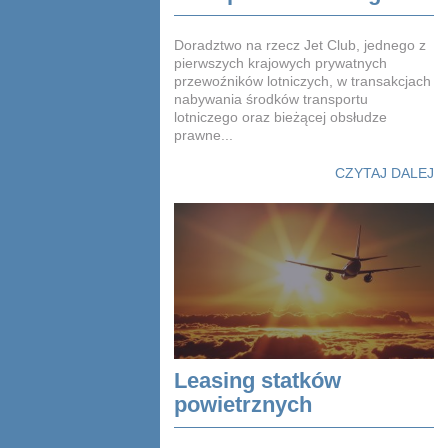
Doradztwo na rzecz Jet Club, jednego z
pierwszych krajowych prywatnych
przewoźników lotniczych, w transakcjach
nabywania środków transportu
lotniczego oraz bieżącej obsłudze
prawne...
CZYTAJ DALEJ
Leasing statków
powietrznych