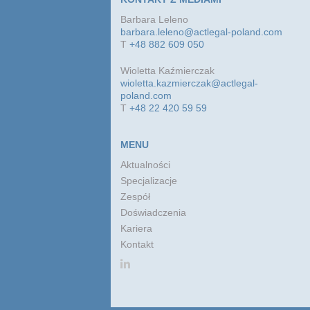
Barbara Leleno
barbara.leleno@actlegal-poland.com
T
+48 882 609 050
Wioletta Kaźmierczak
wioletta.kazmierczak@actlegal-
poland.com
T
+48 22 420 59 59
MENU
Aktualności
Specjalizacje
Zespół
Doświadczenia
Kariera
Kontakt