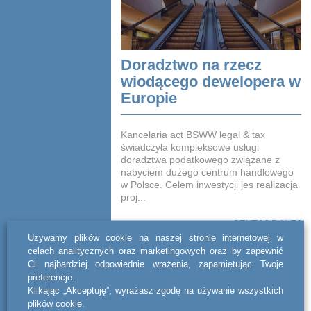
Doradztwo na rzecz
wiodącego dewelopera w
Europie
Kancelaria act BSWW legal & tax
świadczyła kompleksowe usługi
doradztwa podatkowego związane z
nabyciem dużego centrum handlowego
w Polsce. Celem inwestycji jes realizacja
proj...
CZYTAJ DALEJ
Używamy plików cookie na naszej stronie internetowej w
celach analitycznych oraz marketingowych oraz by zapewnić
Ci najbardziej odpowiednie wrażenia, zapamiętując Twoje
preferencje.
Klikając „Akceptuję”, wyrażasz zgodę na używanie wszystkich
plików cookie.