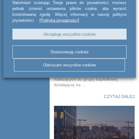
Natomiast szanując Twoje prawo do prywatności, możesz
jednak zmienić ustawienia plików cookie, aby wyrazić
kontrolowaną zgodę. Więcej informacji w naszej polityce
prywatności.
[Polityka prywatności]
Doradztwo na rzecz
polskiej firmy działającej
Akceptuję wszystkie cookies
w branży fotowoltaicznej
Dostosowuję cookies
Kancelaria act BSWW legal & tax
zapewniła kompleksowe wsparcie
Odrzucam wszystkie cookies
podatkowe w związku z transgranicznym
połączeniem spółek celowych
należących do grupy kapitałowej
działającej na ...
CZYTAJ DALEJ