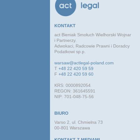
KONTAKT
act Bieniak Smołuch Wielhorski Wojnar
i Partnerzy.
Adwokaci, Radcowie Prawni i Doradcy
Podatkowi sp.p.
warsaw@actlegal-poland.com
T
+48 22 420 59 59
F
+48 22 420 59 60
KRS: 0000892054
REGON: 361645591
NIP: 701-048-75-56
BIURO
Varso 2, ul. Chmielna 73
00-801 Warszawa
KONTAKT Z MEDIAMI