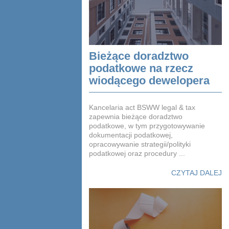
Bieżące doradztwo
podatkowe na rzecz
wiodącego dewelopera
Kancelaria act BSWW legal & tax
zapewnia bieżące doradztwo
podatkowe, w tym przygotowywanie
dokumentacji podatkowej,
opracowywanie strategii/polityki
podatkowej oraz procedury ...
CZYTAJ DALEJ