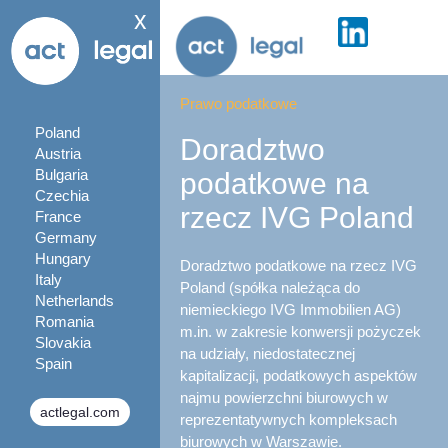
x
Prawo podatkowe
Poland
Doradztwo
Austria
Bulgaria
podatkowe na
Czechia
rzecz IVG Poland
France
Germany
Hungary
Doradztwo podatkowe na rzecz IVG
Italy
Poland (spółka należąca do
Netherlands
niemieckiego IVG Immobilien AG)
Romania
m.in. w zakresie konwersji pożyczek
Slovakia
na udziały, niedostatecznej
Spain
kapitalizacji, podatkowych aspektów
najmu powierzchni biurowych w
actlegal.com
reprezentatywnych kompleksach
biurowych w Warszawie.