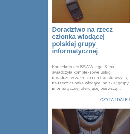
Doradztwo na rzecz
członka wiodącej
polskiej grupy
informatycznej
Kancelaria act BSWW legal & tax
świadczyła kompleksowe usługi
doradcze w zakresie cen transferowych,
na rzecz członka wiodącej polskiej grupy
informatycznej oferującej pierwszą...
CZYTAJ DALEJ