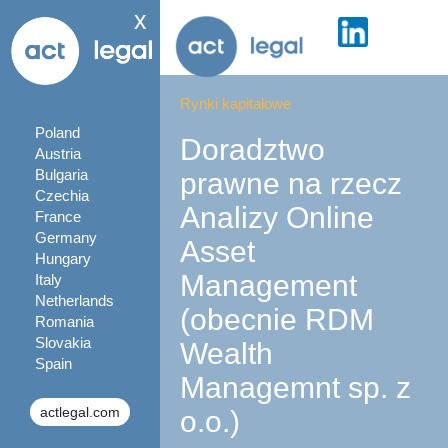
x
Rynki kapitałowe
Poland
Doradztwo
Austria
Bulgaria
prawne na rzecz
Czechia
Analizy Online
France
Germany
Asset
Hungary
Management
Italy
Netherlands
(obecnie RDM
Romania
Slovakia
Wealth
Spain
Managemnt sp. z
actlegal.com
o.o.)