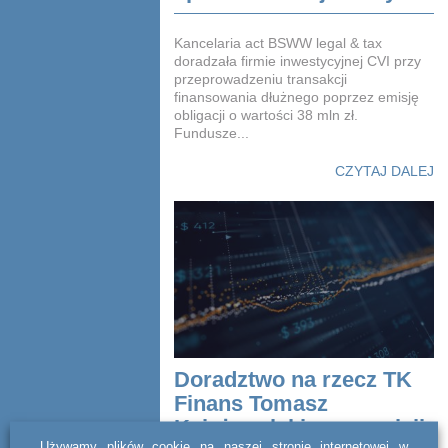
Kancelaria act BSWW legal & tax
doradzała firmie inwestycyjnej CVI przy
przeprowadzeniu transakcji
finansowania dłużnego poprzez emisję
obligacji o wartości 38 mln zł.
Fundusze...
CZYTAJ DALEJ
Doradztwo na rzecz TK
Finans Tomasz
Księżopolski przy emisji
Używamy plików cookie na naszej stronie internetowej w