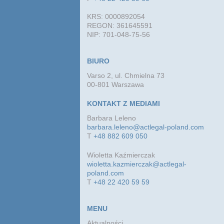
KRS: 0000892054
REGON: 361645591
NIP: 701-048-75-56
BIURO
Varso 2, ul. Chmielna 73
00-801 Warszawa
KONTAKT Z MEDIAMI
Barbara Leleno
barbara.leleno@actlegal-poland.com
T
+48 882 609 050
Wioletta Kaźmierczak
wioletta.kazmierczak@actlegal-
poland.com
T
+48 22 420 59 59
MENU
Aktualności