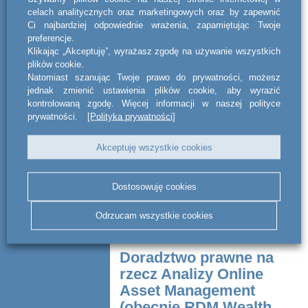
obligacji
celach analitycznych oraz marketingowych oraz by zapewnić
Ci najbardziej odpowiednie wrażenia, zapamiętując Twoje
preferencje.
Kancelaria act BSWW legal & tax
doradzała kompleksowo TK Finans
Klikając „Akceptuję”, wyrażasz zgodę na używanie wszystkich
Tomasz Księżopolski przy emisji 3 letnich
plików cookie.
obligacji o wartości 20 mln złotych.
Natomiast szanując Twoje prawo do prywatności, możesz
Środki z emisji zostaną przeznacz...
jednak zmienić ustawienia plików cookie, aby wyrazić
kontrolowaną zgodę. Więcej informacji w naszej polityce
CZYTAJ DALEJ
prywatności.
[Polityka prywatności]
Akceptuję wszystkie cookies
Dostosowuję cookies
Odrzucam wszystkie cookies
Doradztwo prawne na
rzecz Analizy Online
Asset Management
(obecnie RDM Wealth