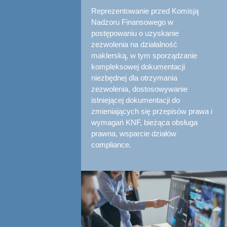
Reprezentowanie przed Komisją
Nadzoru Finansowego w
postępowaniu o uzyskanie
zezwolenia na działalność
maklerską, w tym sporządzanie
kompleksowej dokumentacji
niezbędnej dla otrzymania
zezwolenia, dostosowywanie
istniejącej dokumentacji do
zmieniających się przepisów prawa i
wymagań KNF, bieżąca obsługa
prawna, wsparcie działów
compliance.