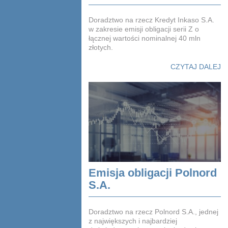
Doradztwo na rzecz Kredyt Inkaso S.A.
w zakresie emisji obligacji serii Z o
łącznej wartości nominalnej 40 mln
złotych.
CZYTAJ DALEJ
Emisja obligacji Polnord
S.A.
Doradztwo na rzecz Polnord S.A., jednej
z największych i najbardziej