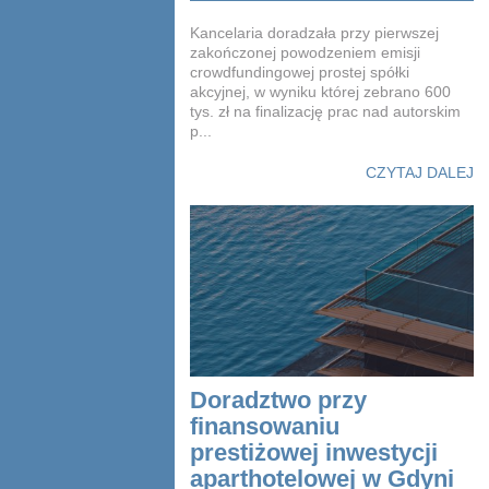
Kancelaria doradzała przy pierwszej
zakończonej powodzeniem emisji
crowdfundingowej prostej spółki
akcyjnej, w wyniku której zebrano 600
tys. zł na finalizację prac nad autorskim
p...
CZYTAJ DALEJ
Doradztwo przy
finansowaniu
prestiżowej inwestycji
aparthotelowej w Gdyni