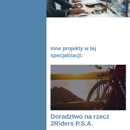
Inne projekty w tej
specjalizacji:
Doradztwo na rzecz
2Riders P.S.A.