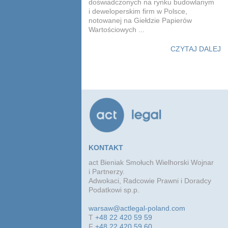
doświadczonych na rynku budowlanym
i deweloperskim firm w Polsce,
notowanej na Giełdzie Papierów
Wartościowych ...
CZYTAJ DALEJ
KONTAKT
act Bieniak Smołuch Wielhorski Wojnar
i Partnerzy.
Adwokaci, Radcowie Prawni i Doradcy
Podatkowi sp.p.
warsaw@actlegal-poland.com
T
+48 22 420 59 59
F
+48 22 420 59 60