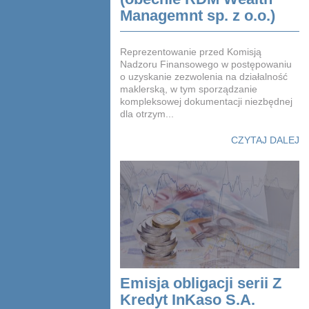
Managemnt sp. z o.o.)
Reprezentowanie przed Komisją
Nadzoru Finansowego w postępowaniu
o uzyskanie zezwolenia na działalność
maklerską, w tym sporządzanie
kompleksowej dokumentacji niezbędnej
dla otrzym...
CZYTAJ DALEJ
Emisja obligacji serii Z
Kredyt InKaso S.A.