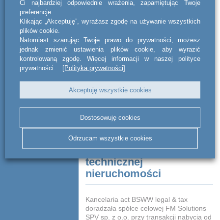
Ci najbardziej odpowiednie wrażenia, zapamiętując Twoje
preferencje.
Klikając „Akceptuję”, wyrażasz zgodę na używanie wszystkich
plików cookie.
Natomiast szanując Twoje prawo do prywatności, możesz
jednak zmienić ustawienia plików cookie, aby wyrazić
kontrolowaną zgodę. Więcej informacji w naszej polityce
prywatności.
[Polityka prywatności]
Doradztwo w transakcji
Akceptuję wszystkie cookies
finansowania oraz
przeprowadzenia
Dostosowuję cookies
wykupu managerskiego
wiodącego dostawcy
Odrzucam wszystkie cookies
usług obsługi
technicznej
nieruchomości
Kancelaria act BSWW legal & tax
doradzała spółce celowej FM Solutions
SPV sp. z o.o. przy transakcji nabycia od