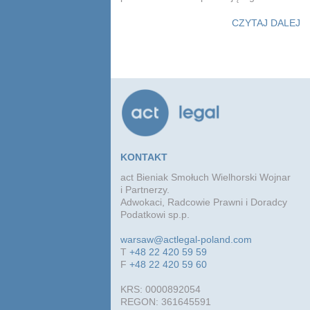
CZYTAJ DALEJ
KONTAKT
act Bieniak Smołuch Wielhorski Wojnar
i Partnerzy.
Adwokaci, Radcowie Prawni i Doradcy
Podatkowi sp.p.
warsaw@actlegal-poland.com
T
+48 22 420 59 59
F
+48 22 420 59 60
KRS: 0000892054
REGON: 361645591