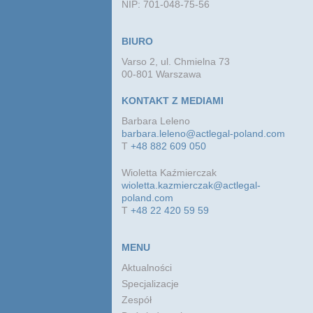
NIP: 701-048-75-56
BIURO
Varso 2, ul. Chmielna 73
00-801 Warszawa
KONTAKT Z MEDIAMI
Barbara Leleno
barbara.leleno@actlegal-poland.com
T
+48 882 609 050
Wioletta Kaźmierczak
wioletta.kazmierczak@actlegal-
poland.com
T
+48 22 420 59 59
MENU
Aktualności
Specjalizacje
Zespół