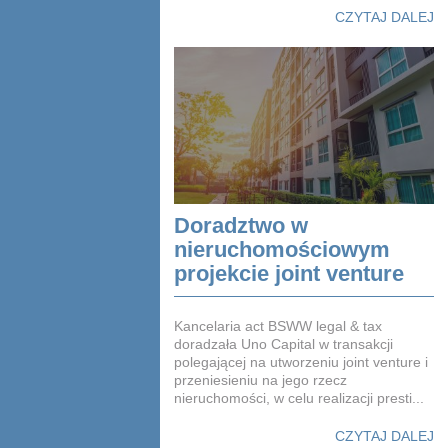
CZYTAJ DALEJ
Doradztwo w
nieruchomościowym
projekcie joint venture
Kancelaria act BSWW legal & tax
doradzała Uno Capital w transakcji
polegającej na utworzeniu joint venture i
przeniesieniu na jego rzecz
nieruchomości, w celu realizacji presti...
CZYTAJ DALEJ