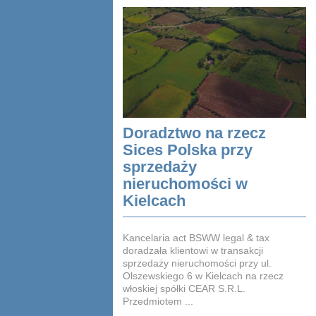
Doradztwo na rzecz
Sices Polska przy
sprzedaży
nieruchomości w
Kielcach
Kancelaria act BSWW legal & tax
doradzała klientowi w transakcji
sprzedaży nieruchomości przy ul.
Olszewskiego 6 w Kielcach na rzecz
włoskiej spółki CEAR S.R.L.
Przedmiotem ...