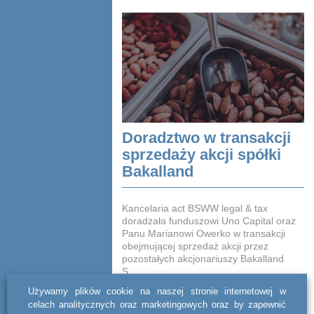
Doradztwo w transakcji
sprzedaży akcji spółki
Bakalland
Kancelaria act BSWW legal & tax
doradzała funduszowi Uno Capital oraz
Panu Marianowi Owerko w transakcji
obejmującej sprzedaż akcji przez
pozostałych akcjonariuszy Bakalland
S....
Używamy plików cookie na naszej stronie internetowej w
CZYTAJ DALEJ
celach analitycznych oraz marketingowych oraz by zapewnić