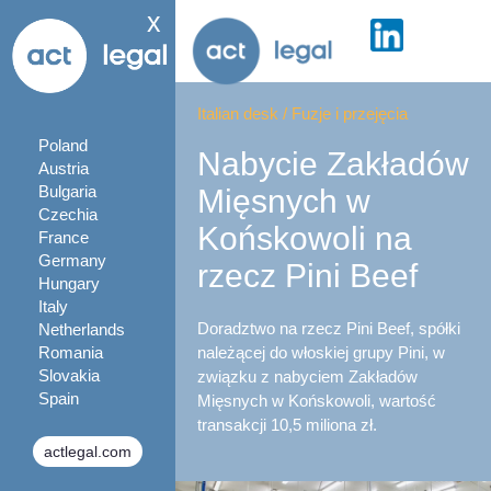
x
Italian desk
/
Fuzje i przejęcia
Poland
Nabycie Zakładów
Austria
Bulgaria
Mięsnych w
Czechia
Końskowoli na
France
Germany
rzecz Pini Beef
Hungary
Italy
Doradztwo na rzecz Pini Beef, spółki
Netherlands
Romania
należącej do włoskiej grupy Pini, w
Slovakia
związku z nabyciem Zakładów
Spain
Mięsnych w Końskowoli, wartość
transakcji 10,5 miliona zł.
actlegal.com