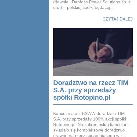
(dawniej: Danfoss Power Solutions sp. z
o.o.) – polskiej spółki będącej...
CZYTAJ DALEJ
Doradztwo na rzecz TIM
S.A. przy sprzedaży
spółki Rotopino.pl
Kancelaria act BSWW doradzała TIM
S.A. przy sprzedaży 100% akcji spółki
Rotopino.pl. Na zakres usług kancelarii
składało się kompleksowe doradztwo
prawne na rzecz sprzedającego w z...