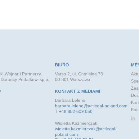
BIURO
ME
ki Wojnar i Partnerzy.
Varso 2, ul. Chmielna 73
Aktu
 Doradcy Podatkowi sp.p.
00-801 Warszawa
Spec
Zes
m
KONTAKT Z MEDIAMI
Doś
Barbara Leleno
Kari
barbara.leleno@actlegal-poland.com
Kon
T
+48 882 609 050
Wioletta Kaźmierczak
wioletta.kazmierczak@actlegal-
poland.com