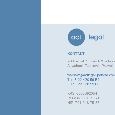
KONTAKT
act Bieniak Smołuch Wielhors
Adwokaci, Radcowie Prawni i
warsaw@actlegal-poland.co
T
+48 22 420 59 59
F
+48 22 420 59 60
KRS: 0000892054
REGON: 361645591
NIP: 701-048-75-56