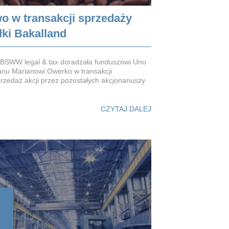
o w transakcji sprzedaży
łki Bakalland
t BSWW legal & tax doradzała funduszowi Uno
anu Marianowi Owerko w transakcji
rzedaż akcji przez pozostałych akcjonariuszy
CZYTAJ DALEJ