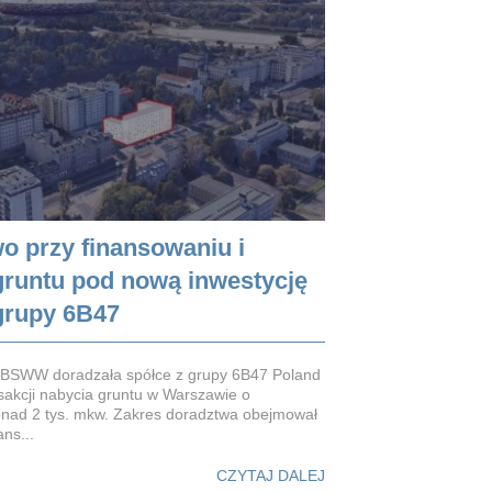
o przy finansowaniu i
gruntu pod nową inwestycję
 grupy 6B47
t BSWW doradzała spółce z grupy 6B47 Poland
akcji nabycia gruntu w Warszawie o
onad 2 tys. mkw. Zakres doradztwa obejmował
ns...
CZYTAJ DALEJ