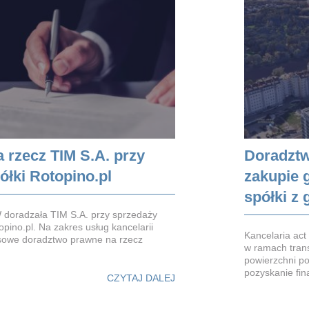
 rzecz TIM S.A. przy
Doradztw
ółki Rotopino.pl
zakupie 
spółki z
 doradzała TIM S.A. przy sprzedaży
opino.pl. Na zakres usług kancelarii
Kancelaria ac
ksowe doradztwo prawne na rzecz
w ramach trans
powierzchni p
pozyskanie fina
CZYTAJ DALEJ