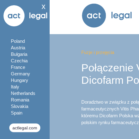
x
Poland
Austria
Fuzje i przejęcia
Bulgaria
Czechia
Połączenie V
France
Germany
Dicofarm Po
Hungary
Italy
Netherlands
Romania
Doradztwo w związku z poł
Slovakia
farmaceutycznych Vitis Phar
Spain
któremu Dicofarm Polska w
polskim rynku farmaceutyc
actlegal.com