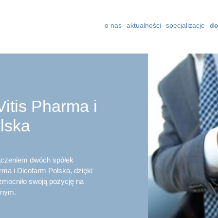
o nas
aktualności
specjalizacje
do
itis Pharma i
lska
ączeniem dwóch spółek
ma i Dicofarm Polska, dzięki
zmocniło swoją pozycję na
znym.