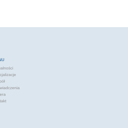
NU
alności
jalizacje
pół
wiadczenia
era
takt