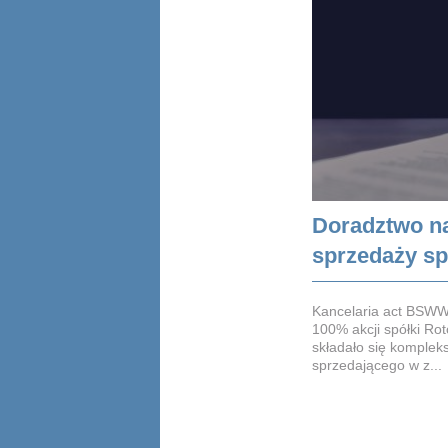
Doradztwo na
sprzedaży sp
Kancelaria act BSWW
100% akcji spółki Rot
składało się komple
sprzedającego w z...