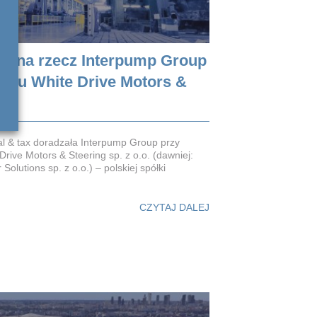
o na rzecz Interpump Group
yciu White Drive Motors &
l & tax doradzała Interpump Group przy
Drive Motors & Steering sp. z o.o. (dawniej:
olutions sp. z o.o.) – polskiej spółki
CZYTAJ DALEJ