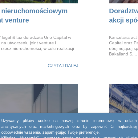
 nieruchomościowym
Doradztw
nt venture
akcji spó
legal & tax doradzała Uno Capital w
Kancelaria ac
 na utworzeniu joint venture i
Capital oraz P
 rzecz nieruchomości, w celu realizacji
obejmującej sp
Bakalland S....
CZYTAJ DALEJ
Używamy plików cookie na naszej stronie internetowej w celach
analitycznych oraz marketingowych oraz by zapewnić Ci najbardziej
odpowiednie wrażenia, zapamiętując Twoje preferencje.