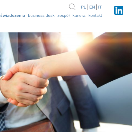
PL
EN
IT
świadczenia
business desk
zespół
kariera
kontakt