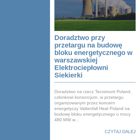
Doradztwo przy
przetargu na budowę
bloku energetycznego w
warszawskiej
Elektrociepłowni
Siekierki
Doradztwo na rzecz Tecnimont Poland,
członkowi konsorcjum, w przetargu
organizowanym przez koncern
energetyczy Vattenfall Heat Poland na
budowę bloku energetycznego o mocy
480 MW w...
CZYTAJ DALEJ