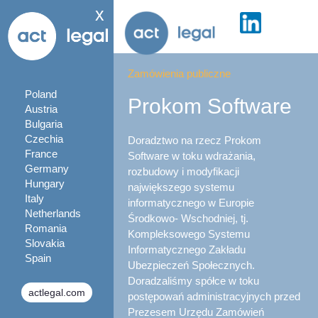
x
Zamówienia publiczne
Poland
Prokom Software
Austria
Bulgaria
Czechia
Doradztwo na rzecz Prokom
France
Software w toku wdrażania,
Germany
rozbudowy i modyfikacji
Hungary
największego systemu
Italy
informatycznego w Europie
Netherlands
Środkowo- Wschodniej, tj.
Romania
Kompleksowego Systemu
Slovakia
Informatycznego Zakładu
Spain
Ubezpieczeń Społecznych.
Doradzaliśmy spółce w toku
actlegal.com
postępowań administracyjnych przed
Prezesem Urzędu Zamówień