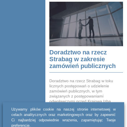
Doradztwo na rzecz
Strabag w zakresie
zamówień publicznych
Doradztwo na rzecz Strabag w toku
licznych postępowań o udzielenie
zamówień publicznych, w tym
związanych z postępowaniami
odwoławczymi przed Krajową Izbą
Odwoławczą przy Prezesie ...
Używamy plików cookie na naszej stronie internetowej w
celach analitycznych oraz marketingowych oraz by zapewnić
CZYTAJ DALEJ
Ci najbardziej odpowiednie wrażenia, zapamiętując Twoje
preferencje.