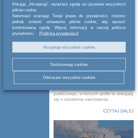
Klikając „Akceptuję”, wyrażasz zgodę na używanie wszystkich
plików cookie.
Natomiast szanując Twoje prawo do prywatności, możesz
jednak zmienić ustawienia plików cookie, aby wyrazić
kontrolowaną zgodę. Więcej informacji w naszej polityce
prywatności.
[Polityka prywatności]
Akceptuję wszystkie cookies
Capgemini Polska i
White Eagle Aviation
Dostosowuję cookies
Doradztwo na rzecz Capgemini Polska
Odrzucam wszystkie cookies
oraz White Eagle Aviation w toku
postępowań o udzielenie zamówienia
publicznego, w których spółki te ubiegają
się o udzielenie zamówienia....
CZYTAJ DALEJ