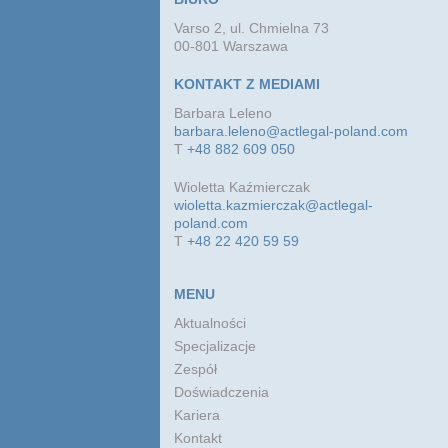
Varso 2, ul. Chmielna 73
00-801 Warszawa
KONTAKT Z MEDIAMI
Barbara Leleno
barbara.leleno@actlegal-poland.com
T
+48 882 609 050
Wioletta Kaźmierczak
wioletta.kazmierczak@actlegal-
poland.com
T
+48 22 420 59 59
MENU
Aktualności
Specjalizacje
Zespół
Doświadczenia
Kariera
Kontakt