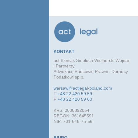
KONTAKT
act Bieniak Smołuch Wielhorski Wojnar
i Partnerzy.
Adwokaci, Radcowie Prawni i Doradcy
Podatkowi sp.p.
warsaw@actlegal-poland.com
T
+48 22 420 59 59
F
+48 22 420 59 60
KRS: 0000892054
REGON: 361645591
NIP: 701-048-75-56
BIURO