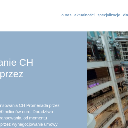
o nas
aktualności
specjalizacje
do
anie CH
przez
nansowania CH Promenada przez
50 milionów euro. Doradztwo
inansowania, od momentu
 poprzez wynegocjowanie umowy