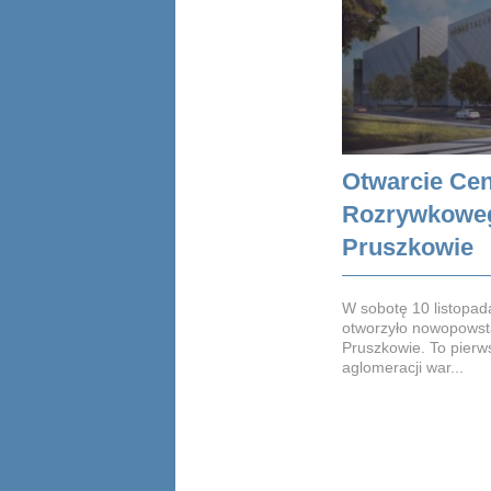
Otwarcie Ce
Rozrywkoweg
Pruszkowie
W sobotę 10 listopad
otworzyło nowopowst
Pruszkowie. To pierws
aglomeracji war...