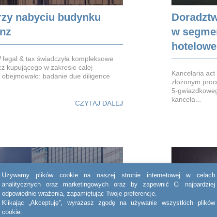
rzy nabyciu budynku
Doradztw
nz
w segme
hotelow
 legal & tax świadczyła kompleksowe
cz kupującego w zakresie całej
Kancelaria ac
o obejmowało: badanie due diligence
złożonym proc
5-gwiazdkoweg
kancela...
CZYTAJ DALEJ
Używamy plików cookie na naszej stronie internetowej w celach
analitycznych oraz marketingowych oraz by zapewnić Ci najbardziej
odpowiednie wrażenia, zapamiętując Twoje preferencje.
Klikając „Akceptuję”, wyrażasz zgodę na używanie wszystkich plików
cookie.