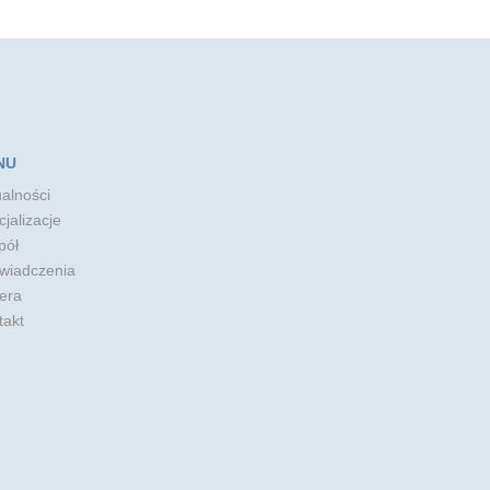
NU
alności
jalizacje
pół
wiadczenia
era
takt