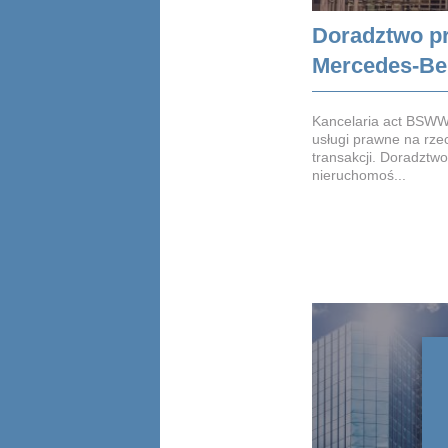
Doradztwo p
Mercedes-Be
Kancelaria act BSWW
usługi prawne na rze
transakcji. Doradztw
nieruchomoś...