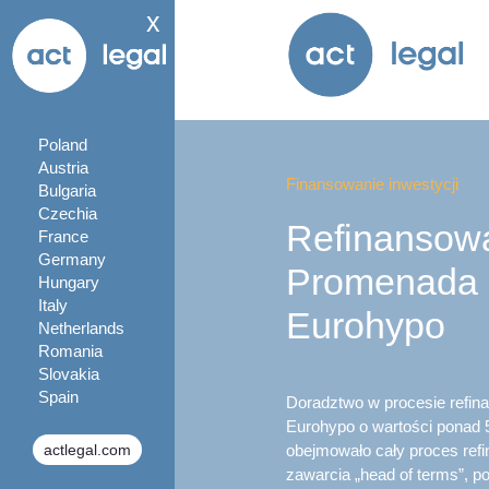
x
Poland
Austria
Finansowanie inwestycji
Bulgaria
Czechia
Refinansow
France
Germany
Promenada 
Hungary
Italy
Eurohypo
Netherlands
Romania
Slovakia
Spain
Doradztwo w procesie refi
Eurohypo o wartości ponad 
actlegal.com
obejmowało cały proces ref
zawarcia „head of terms”,