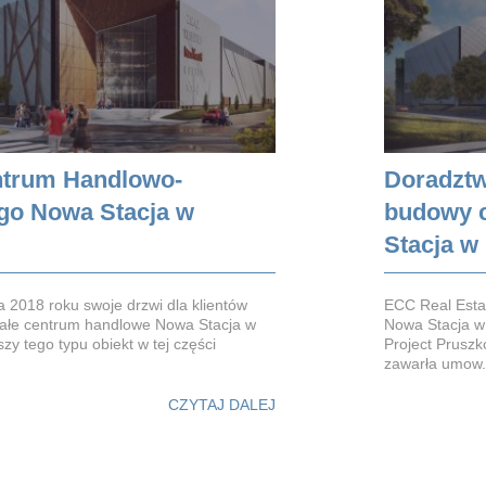
ntrum Handlowo-
Doradztw
o Nowa Stacja w
budowy 
Stacja w
a 2018 roku swoje drzwi dla klientów
ECC Real Esta
ałe centrum handlowe Nowa Stacja w
Nowa Stacja w
zy tego typu obiekt w tej części
Project Pruszk
zawarła umow.
CZYTAJ DALEJ