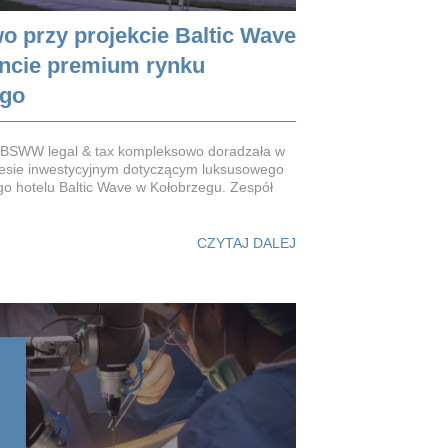
o przy projekcie Baltic Wave
ncie premium rynku
ego
t BSWW legal & tax kompleksowo doradzała w
esie inwestycyjnym dotyczącym luksusowego
o hotelu Baltic Wave w Kołobrzegu. Zespół
CZYTAJ DALEJ