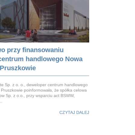
o przy finansowaniu
centrum handlowego Nowa
 Pruszkowie
te Sp. z o. o., deweloper centrum handlowego
 Pruszkowie poinformowała, że spółka celowa
ow Sp. z o.o., przy wsparciu act BSWW,
..
CZYTAJ DALEJ