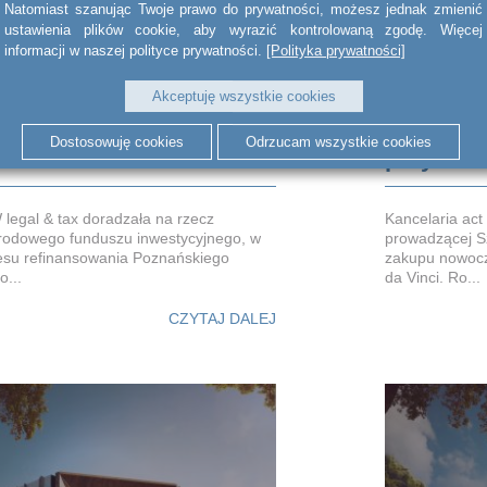
Natomiast szanując Twoje prawo do prywatności, możesz jednak zmienić
ustawienia plików cookie, aby wyrazić kontrolowaną zgodę. Więcej
informacji w naszej polityce prywatności.
[Polityka prywatności]
Akceptuję wszystkie cookies
a rzecz Adventum przy
act BSWW
Dostosowuję cookies
Odrzucam wszystkie cookies
iu biurowca w Poznaniu
przy zaku
legal & tax doradzała na rzecz
Kancelaria ac
odowego funduszu inwestycyjnego, w
prowadzącej Sz
cesu refinansowania Poznańskiego
zakupu nowocz
...
da Vinci. Ro...
CZYTAJ DALEJ