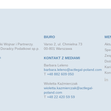
BIURO
ME
ki Wojnar i Partnerzy.
Varso 2, ul. Chmielna 73
Aktu
 Doradcy Podatkowi sp.p.
00-801 Warszawa
Spec
Zes
m
KONTAKT Z MEDIAMI
Doś
Barbara Leleno
Kari
barbara.leleno@actlegal-poland.com
Kon
T
+48 882 609 050
Wioletta Kaźmierczak
wioletta.kazmierczak@actlegal-
poland.com
T
+48 22 420 59 59