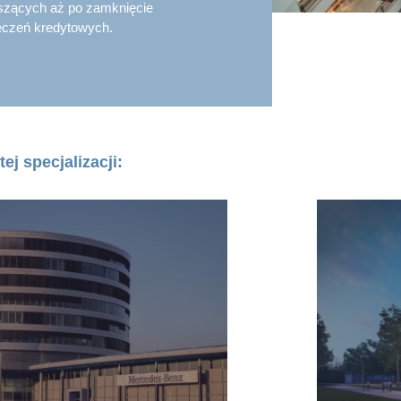
szących aż po zamknięcie
ieczeń kredytowych.
tej specjalizacji: