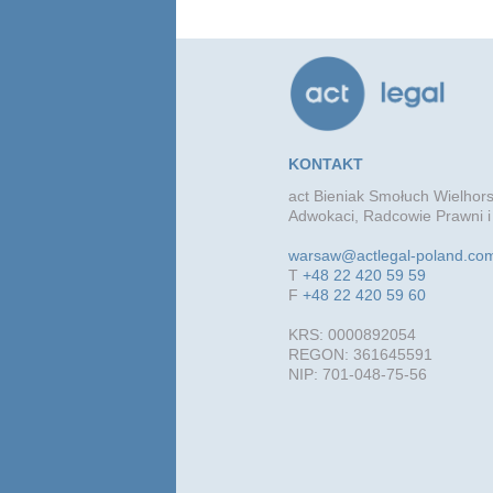
KONTAKT
act Bieniak Smołuch Wielhors
Adwokaci, Radcowie Prawni i
warsaw@actlegal-poland.co
T
+48 22 420 59 59
F
+48 22 420 59 60
KRS: 0000892054
REGON: 361645591
NIP: 701-048-75-56