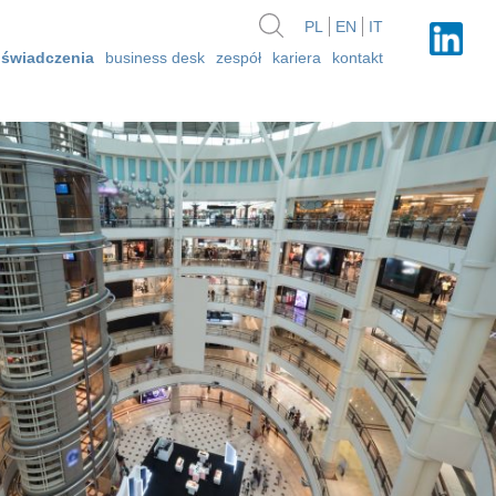
PL
EN
IT
świadczenia
business desk
zespół
kariera
kontakt