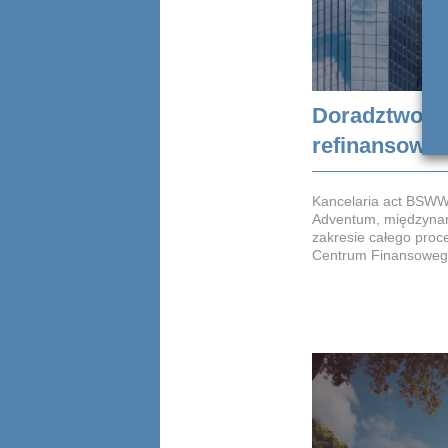
Doradztwo n
refinansowan
Kancelaria act BSWW 
Adventum, międzynar
zakresie całego pro
Centrum Finansowego