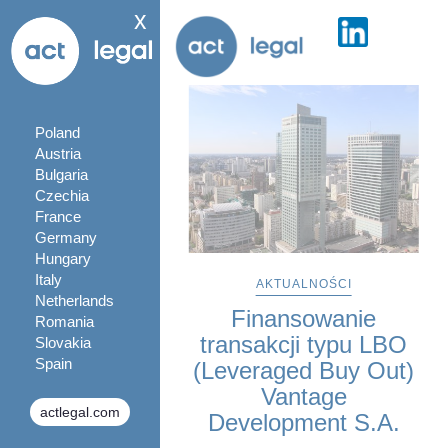
x
Poland
Austria
Bulgaria
Czechia
France
Germany
Hungary
Italy
AKTUALNOŚCI
Netherlands
Finansowanie
Romania
transakcji typu LBO
Slovakia
Spain
(Leveraged Buy Out)
Vantage
actlegal.com
Development S.A.