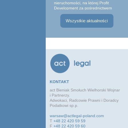
Zesp
nieruchomości, na której Profit
w sk
Development za pośrednictwem
Part
spółki zależnej zrealizował
Adwo
inwestyc...
Wszystkie aktualności
Witk
praw
zawa
Marg
KONTAKT
act Bieniak Smołuch Wielhorski Wojnar
i Partnerzy.
Adwokaci, Radcowie Prawni i Doradcy
Podatkowi sp.p.
warsaw@actlegal-poland.com
T
+48 22 420 59 59
F
+48 22 420 59 60