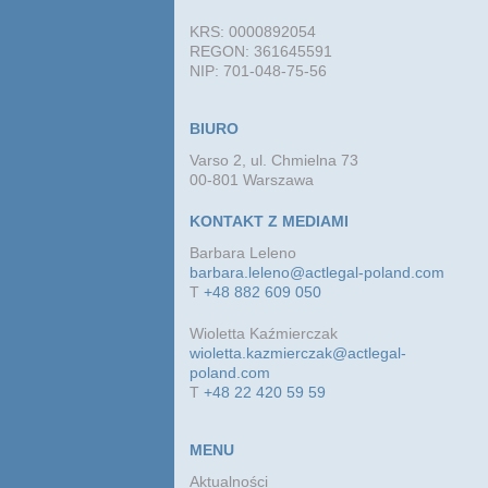
KRS: 0000892054
REGON: 361645591
NIP: 701-048-75-56
BIURO
Varso 2, ul. Chmielna 73
00-801 Warszawa
KONTAKT Z MEDIAMI
Barbara Leleno
barbara.leleno@actlegal-poland.com
T
+48 882 609 050
Wioletta Kaźmierczak
wioletta.kazmierczak@actlegal-
poland.com
T
+48 22 420 59 59
MENU
Aktualności