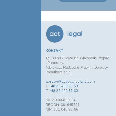
KONTAKT
act Bieniak Smołuch Wielhorski Wojnar
i Partnerzy.
Adwokaci, Radcowie Prawni i Doradcy
Podatkowi sp.p.
warsaw@actlegal-poland.com
T
+48 22 420 59 59
F
+48 22 420 59 60
KRS: 0000892054
REGON: 361645591
NIP: 701-048-75-56