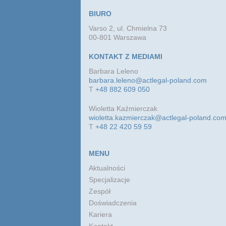
BIURO
Varso 2, ul. Chmielna 73
00-801 Warszawa
KONTAKT Z MEDIAMI
Barbara Leleno
barbara.leleno@actlegal-poland.com
T
+48 882 609 050
Wioletta Kaźmierczak
wioletta.kazmierczak@actlegal-poland.co
T
+48 22 420 59 59
MENU
Aktualności
Specjalizacje
Zespół
Doświadczenia
Kariera