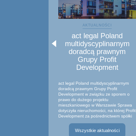
AKTUALNOŚCI
act legal Poland
multidyscyplinarnym
doradcą prawnym
Grupy Profit
Development
act legal Poland multidyscyplinarnym
doradcą prawnym Grupy Profit
Development w związku ze sporem o
prawo do dużego projektu
mieszkaniowego w Warszawie Sprawa
dotyczyła nieruchomości, na której Profit
Development za pośrednictwem spółki
zależnej zrealizował inwestyc...
Wszystkie aktualności