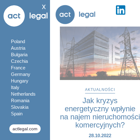
x
Poland
Austria
Bulgaria
Czechia
France
Germany
Hungary
Italy
AKTUALNOŚCI
Netherlands
Jak kryzys
Romania
Slovakia
energetyczny wpłynie
Spain
na najem nieruchomośc
komercyjnych?
actlegal.com
28.10.2022