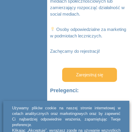
mediach społecznościowych lub
zamierzający rozpocząć działalność w
social mediach.
Osoby odpowiedzialne za marketing
w podmiotach leczniczych.
Zachęcamy do rejestracji!
Zarejestruj się
Prelegenci:
Katarzyna Krzykwa - Starszy prawnik
Używamy plików cookie na naszej stronie internetowej w
w act legal Poland
celach analitycznych oraz marketingowych oraz by zapewnić
Ci najbardziej odpowiednie wrażenia, zapamiętując Twoje
preferencje.
Klikając „Akceptuję”, wyrażasz zgodę na używanie wszystkich