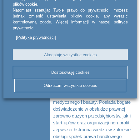
plików cookie.
Natomiast szanując Twoje prawo do prywatności, możesz
jednak zmienić ustawienia plików cookie, aby wyrazić
kontrolowaną zgodę. Więcej informacji w naszej polityce
prywatności.
[Polityka prywatności]
Akceptuję wszystkie cookies
Dostosowuję cookies
Katarzyna Krzykwa jest adwokatem,
Odrzucam wszystkie cookies
ekspertem w dziedzinie prawa rynku
kapitałowego, prawa spółek oraz prawa
medycznego i beauty. Posiada bogate
doświadczenie w obsłudze prawnej
zarówno dużych przedsiębiorstw, jak i
start-up’ów oraz organizacji non-profit.
Jej wszechstronna wiedza w zakresie
obsługi spółek prawa handlowego