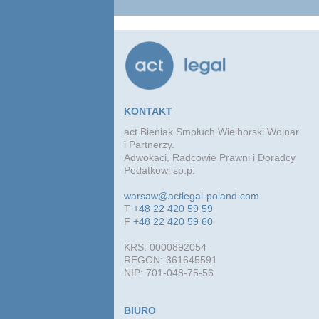
KONTAKT
act Bieniak Smołuch Wielhorski Wojnar
i Partnerzy.
Adwokaci, Radcowie Prawni i Doradcy
Podatkowi sp.p.
warsaw@actlegal-poland.com
T
+48 22 420 59 59
F
+48 22 420 59 60
KRS: 0000892054
REGON: 361645591
NIP: 701-048-75-56
BIURO