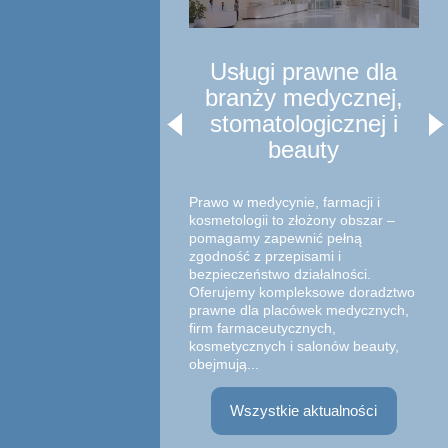
Usługi prawne dla
branży medycznej,
stomatologicznej i
beauty
Prawo w medycynie, farmacji i
kosmetologii to złożony obszar –
pomagamy zapewnić pełną
zgodność z przepisami i
bezpieczeństwo działalności.
Oferujemy kompleksowe doradztwo
prawne dla placówek medycznych,
firm farmaceutycznych,
kosmetycznych i salonów beauty,
obejmują...
Wszystkie aktualności