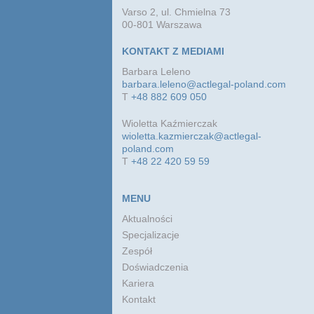
Varso 2, ul. Chmielna 73
00-801 Warszawa
KONTAKT Z MEDIAMI
Barbara Leleno
barbara.leleno@actlegal-poland.com
T
+48 882 609 050
Wioletta Kaźmierczak
wioletta.kazmierczak@actlegal-
poland.com
T
+48 22 420 59 59
MENU
Aktualności
Specjalizacje
Zespół
Doświadczenia
Kariera
Kontakt