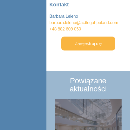
Kontakt
Barbara Leleno
barbara.leleno@actlegal-poland.com
+48 882 609 050
Zarejestruj się
Powiązane
aktualności