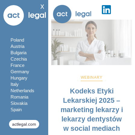
x
Poland
Austria
Bulgaria
Czechia
France
Germany
WEBINARY
Hungary
Italy
Kodeks Etyki
Netherlands
Romania
Lekarskiej 2025 –
Slovakia
marketing lekarzy i
Spain
lekarzy dentystów
actlegal.com
w social mediach