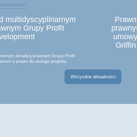
KTUALNOŚCI
nd multidyscyplinarnym
Prawni
awnym Grupy Profit
prawny
velopment
umowy 
Griffi
linarnym doradcą prawnym Grupy Profit
porem o prawo do dużego projektu
 Sprawa dotyczyła nieruchomości, na
 pośrednictwem spółki zależnej zrealizował
Zespół prawników
Wszystkie aktualności
Partner, Mateus
Radca prawny, S
umowy inwestycyj