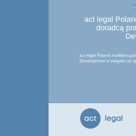
A
act legal Pola
doradcą pr
De
act legal Poland multidyscyp
Development w związku ze s
mieszkaniowego w Warszawie
której Profit Development za
inwestyc...