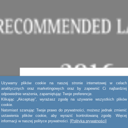
Używamy plików cookie na naszej stronie internetowej w celach
The Legal 500 EMEA 2016
analitycznych oraz marketingowych oraz by zapewnić Ci najbardziej
odpowiednie wrażenia, zapamiętując Twoje preferencje.
Recommended Lawyer
Klikając „Akceptuję”, wyrażasz zgodę na używanie wszystkich plików
cookie.
10.05.2018
Natomiast szanując Twoje prawo do prywatności, możesz jednak zmienić
ustawienia plików cookie, aby wyrazić kontrolowaną zgodę. Więcej
informacji w naszej polityce prywatności.
[Polityka prywatności]