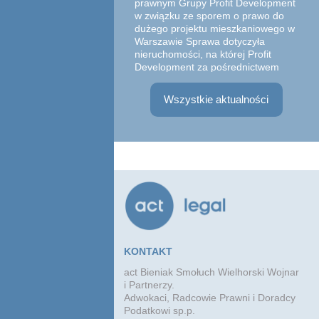
prawnym Grupy Profit Development
w związku ze sporem o prawo do
dużego projektu mieszkaniowego w
Warszawie Sprawa dotyczyła
Zesp
nieruchomości, na której Profit
w sk
Development za pośrednictwem
Part
spółki zależnej zrealizował
Adwo
inwestyc...
Wszystkie aktualności
Witk
praw
zawa
Marg
KONTAKT
act Bieniak Smołuch Wielhorski Wojnar
i Partnerzy.
Adwokaci, Radcowie Prawni i Doradcy
Podatkowi sp.p.