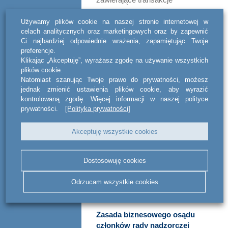
wewnętrzne, powinny mocno
Używamy plików cookie na naszej stronie internetowej w
rozważyć zawarcie takiego
celach analitycznych oraz marketingowych oraz by zapewnić
postanowienia w statucie,
Ci najbardziej odpowiednie wrażenia, zapamiętując Twoje
preferencje.
ułatwiając tym samym
Klikając „Akceptuję”, wyrażasz zgodę na używanie wszystkich
dokonywanie transakcji. Brak
plików cookie.
Natomiast szanując Twoje prawo do prywatności, możesz
uzyskania odpowiedniej zgody
jednak zmienić ustawienia plików cookie, aby wyrazić
powodować będzie nieważność
kontrolowaną zgodę. Więcej informacji w naszej polityce
prywatności.
[Polityka prywatności]
danej czynności. Co ważne,
powyższe nie znajdzie
Akceptuję wszystkie cookies
zastosowania do spółek, których
co najmniej jedna akcja
Dostosowuję cookies
dopuszczona jest do obrotu na
rynku regulowanym, jak i spółek
Odrzucam wszystkie cookies
należących do grup spółek.
Zasada biznesowego osądu
członków rady nadzorczej