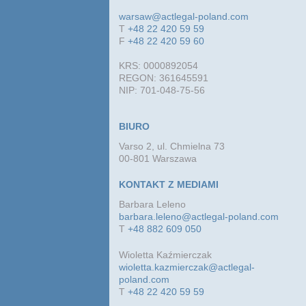
warsaw@actlegal-poland.com
T
+48 22 420 59 59
F
+48 22 420 59 60
KRS: 0000892054
REGON: 361645591
NIP: 701-048-75-56
BIURO
Varso 2, ul. Chmielna 73
00-801 Warszawa
KONTAKT Z MEDIAMI
Barbara Leleno
barbara.leleno@actlegal-poland.com
T
+48 882 609 050
Wioletta Kaźmierczak
wioletta.kazmierczak@actlegal-
poland.com
T
+48 22 420 59 59