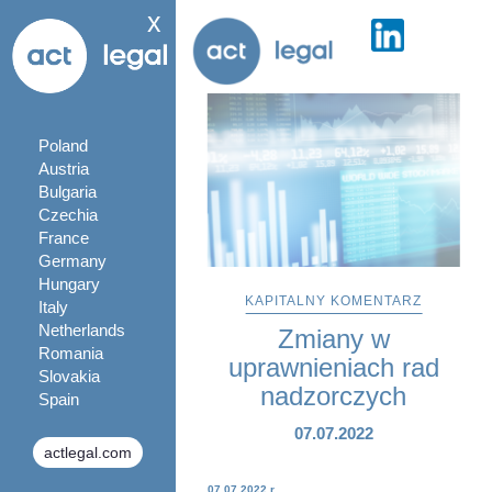
x
Poland
Austria
Bulgaria
Czechia
France
Germany
Hungary
KAPITALNY KOMENTARZ
Italy
Netherlands
Zmiany w
Romania
uprawnieniach rad
Slovakia
nadzorczych
Spain
07.07.2022
actlegal.com
07.07.2022 r.