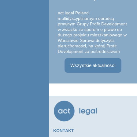
z 
act legal Poland
multidyscyplinarnym doradcą
prawnym Grupy Profit Development
w związku ze sporem o prawo do
dużego projektu mieszkaniowego w
Warszawie Sprawa dotyczyła
Zesp
nieruchomości, na której Profit
w sk
Development za pośrednictwem
Part
spółki zależnej zrealizował
Adwo
inwestyc...
Wszystkie aktualności
Witk
praw
zawa
Marg
KONTAKT