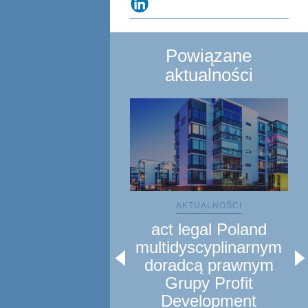
Powiązane
aktualności
AKTUALNOŚCI
act legal Poland
multidyscyplinarnym
doradcą prawnym
Grupy Profit
In
Development
um