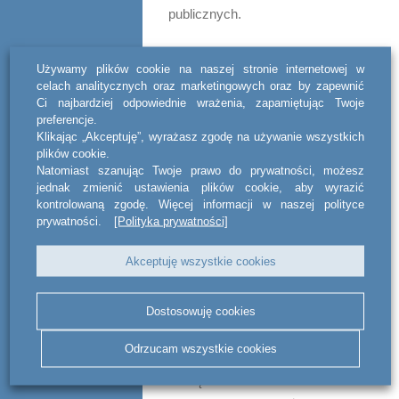
publicznych.
Analiza komunikatów KNF z
Używamy plików cookie na naszej stronie internetowej w
ostatnich kilku lat pokazuje
celach analitycznych oraz marketingowych oraz by zapewnić
Ci najbardziej odpowiednie wrażenia, zapamiętując Twoje
wyraźną tendencję wzrostową w
preferencje.
karaniu członków organów spółki.
Klikając „Akceptuję”, wyrażasz zgodę na używanie wszystkich
plików cookie.
Nakładane sankcje w
Natomiast szanując Twoje prawo do prywatności, możesz
jednak zmienić ustawienia plików cookie, aby wyrazić
przeważającej większości
kontrolowaną zgodę. Więcej informacji w naszej polityce
wynikają z zaniechań lub błędów
prywatności.
[Polityka prywatności]
dotyczących przekazywania
Akceptuję wszystkie cookies
raportów okresowych, jak i
informacji poufnych.
Dostosowuję cookies
Nakładanie sankcji bezpośrednio
Odrzucam wszystkie cookies
na osoby piastujące funkcje
zarządcze lub nadzorcze może