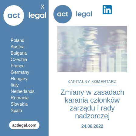
x
Poland
Austria
Bulgaria
Czechia
France
Germany
Hungary
KAPITALNY KOMENTARZ
Italy
Zmiany w zasadach
Netherlands
Romania
karania członków
Slovakia
zarządu i rady
Spain
nadzorczej
actlegal.com
24.06.2022