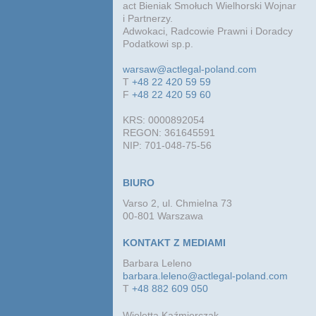
act Bieniak Smołuch Wielhorski Wojnar
i Partnerzy.
Adwokaci, Radcowie Prawni i Doradcy
Podatkowi sp.p.
warsaw@actlegal-poland.com
T
+48 22 420 59 59
F
+48 22 420 59 60
KRS: 0000892054
REGON: 361645591
NIP: 701-048-75-56
BIURO
Varso 2, ul. Chmielna 73
00-801 Warszawa
KONTAKT Z MEDIAMI
Barbara Leleno
barbara.leleno@actlegal-poland.com
T
+48 882 609 050
Wioletta Kaźmierczak