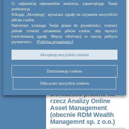
Kancelaria act BSWW legal & tax
Ci najbardziej odpowiednie wrażenia, zapamiętując Twoje
doradzała kompleksowo TK Finans
preferencje.
Tomasz Księżopolski przy emisji 3 letnich
Klikając „Akceptuję”, wyrażasz zgodę na używanie wszystkich
obligacji o wartości 20 mln złotych.
plików cookie.
Środki z emisji zostaną przeznacz...
Natomiast szanując Twoje prawo do prywatności, możesz
jednak zmienić ustawienia plików cookie, aby wyrazić
CZYTAJ DALEJ
kontrolowaną zgodę. Więcej informacji w naszej polityce
prywatności.
[Polityka prywatności]
Akceptuję wszystkie cookies
Dostosowuję cookies
Odrzucam wszystkie cookies
Doradztwo prawne na
rzecz Analizy Online
Asset Management
(obecnie RDM Wealth
Managemnt sp. z o.o.)