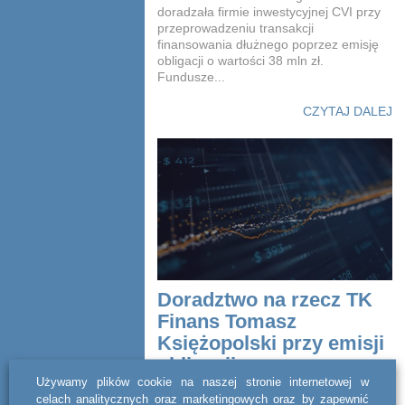
doradzała firmie inwestycyjnej CVI przy
przeprowadzeniu transakcji
finansowania dłużnego poprzez emisję
obligacji o wartości 38 mln zł.
Fundusze...
CZYTAJ DALEJ
Doradztwo na rzecz TK
Finans Tomasz
Księżopolski przy emisji
obligacji
Używamy plików cookie na naszej stronie internetowej w
celach analitycznych oraz marketingowych oraz by zapewnić