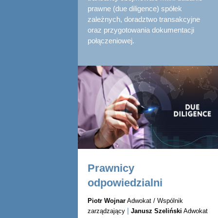
prawne (due diligence) spółek
zależnych, doradztwo transakcyjne
oraz przygotowania dokumentacji
połączeniowej.
Prawnicy
odpowiedzialni
Piotr Wojnar
Adwokat / Wspólnik
|
zarządzający
Janusz Szeliński
Adwokat