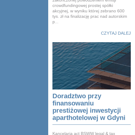
crowdfundingowej prostej spółki
akcyjnej, w wyniku której zebrano 600
tys. zł na finalizację prac nad autorskim
p...
CZYTAJ DALEJ
Doradztwo przy
finansowaniu
prestiżowej inwestycji
aparthotelowej w Gdyni
Kancelaria act BSWW legal & tax