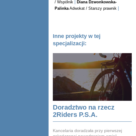
|
/ Wspólnik
Diana Dzwonkowska-
|
Palinka
Adwokat / Starszy prawnik
Inne projekty w tej
specjalizacji:
Doradztwo na rzecz
2Riders P.S.A.
Kancelaria doradzała przy pierwszej
zakończonej powodzeniem emisji