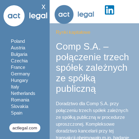
x
Rynki kapitałowe
Poland
Comp S.A. –
Austria
Bulgaria
połączenie trzech
Czechia
spółek zależnych
France
Germany
ze spółką
Hungary
publiczną
Italy
Netherlands
Romania
Doradztwo dla Comp S.A. przy
Slovakia
połączeniu trzech spółek zależnych
Spain
ze spółką publiczną w procedurze
uproszczonej. Kompleksowe
actlegal.com
doradztwo kancelarii przy tej
transakcji obejmowało m.in. badanie