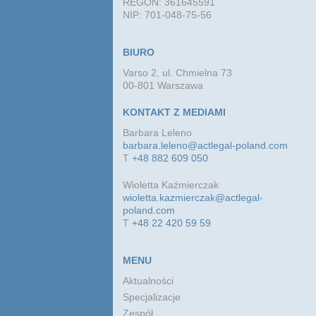
REGON: 361645591
NIP: 701-048-75-56
BIURO
Varso 2, ul. Chmielna 73
00-801 Warszawa
KONTAKT Z MEDIAMI
Barbara Leleno
barbara.leleno@actlegal-poland.com
T
+48 882 609 050
Wioletta Kaźmierczak
wioletta.kazmierczak@actlegal-
poland.com
T
+48 22 420 59 59
MENU
Aktualności
Specjalizacje
Zespół