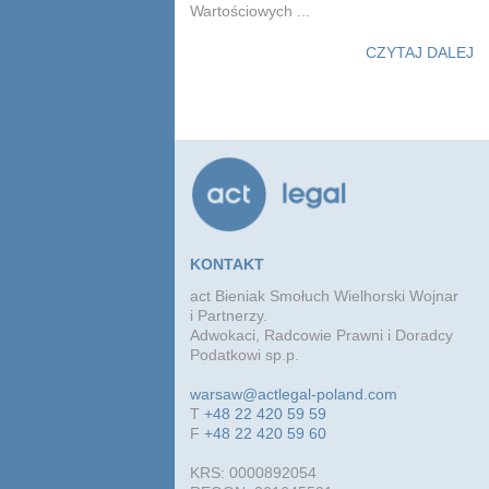
Wartościowych ...
CZYTAJ DALEJ
KONTAKT
act Bieniak Smołuch Wielhorski Wojnar
i Partnerzy.
Adwokaci, Radcowie Prawni i Doradcy
Podatkowi sp.p.
warsaw@actlegal-poland.com
T
+48 22 420 59 59
F
+48 22 420 59 60
KRS: 0000892054