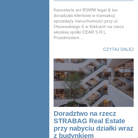
Kancelaria act BSWW legal & tax
doradzała klientowi w transakcji
sprzedaży nieruchomości przy ul.
Olszewskiego 6 w Kielcach na rzecz
włoskiej spółki CEAR S.R.L.
Przedmiotem ...
CZYTAJ DALEJ
Doradztwo na rzecz
STRABAG Real Estate
przy nabyciu działki wraz
z budynkiem