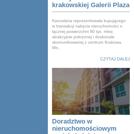
krakowskiej Galerii Plaza
Kancelaria reprezentowała kupującego
w transakcji nabycia nieruchomości o
łącznej powierzchni 80 tys. mkw,
atrakcyjnie położonej i doskonale
skomunikowanej z centrum Krakowa.
Ws...
CZYTAJ DALEJ
Doradztwo w
nieruchomościowym