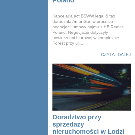
Poland
Kancelaria act BSWW legal & tax
doradzała AmeriGas w procesie
negocjacji umowy najmu z HB Reavis
Poland. Negocjacje dotyczyły
powierzchni biurowej w kompleksie
Forest przy uli...
CZYTAJ DALEJ
Doradztwo przy
sprzedaży
nieruchomości w Łodzi