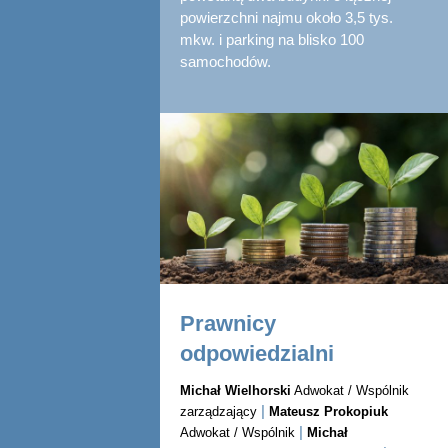
powierzchni najmu około 3,5 tys.
mkw. i parking na blisko 100
samochodów.
Prawnicy
odpowiedzialni
Michał Wielhorski
Adwokat / Wspólnik
|
zarządzający
Mateusz Prokopiuk
|
Adwokat / Wspólnik
Michał