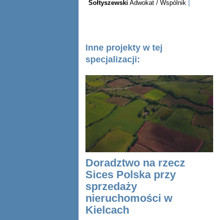
|
Sołtyszewski
Adwokat / Wspólnik
Inne projekty w tej
specjalizacji:
Doradztwo na rzecz
Sices Polska przy
sprzedaży
nieruchomości w
Kielcach