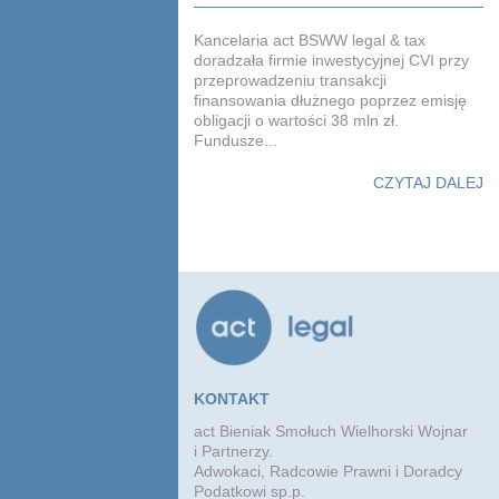
Kancelaria act BSWW legal & tax
doradzała firmie inwestycyjnej CVI przy
przeprowadzeniu transakcji
finansowania dłużnego poprzez emisję
obligacji o wartości 38 mln zł.
Fundusze...
CZYTAJ DALEJ
KONTAKT
act Bieniak Smołuch Wielhorski Wojnar
i Partnerzy.
Adwokaci, Radcowie Prawni i Doradcy
Podatkowi sp.p.