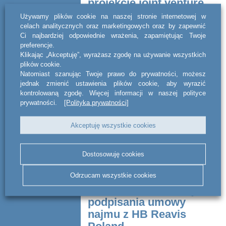
projekcie joint venture
Używamy plików cookie na naszej stronie internetowej w
celach analitycznych oraz marketingowych oraz by zapewnić
Kancelaria act BSWW legal & tax
Ci najbardziej odpowiednie wrażenia, zapamiętując Twoje
doradzała Uno Capital w transakcji
preferencje.
polegającej na utworzeniu joint venture i
Klikając „Akceptuję”, wyrażasz zgodę na używanie wszystkich
przeniesieniu na jego rzecz
plików cookie.
nieruchomości, w celu realizacji presti...
Natomiast szanując Twoje prawo do prywatności, możesz
jednak zmienić ustawienia plików cookie, aby wyrazić
CZYTAJ DALEJ
kontrolowaną zgodę. Więcej informacji w naszej polityce
prywatności.
[Polityka prywatności]
Akceptuję wszystkie cookies
Dostosowuję cookies
Odrzucam wszystkie cookies
Doradztwo transakcji
podpisania umowy
najmu z HB Reavis