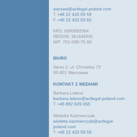
warsaw@actlegal-poland.com
T
+48 22 420 59 59
F
+48 22 420 59 60
KRS: 0000892054
REGON: 361645591
NIP: 701-048-75-56
BIURO
Varso 2, ul. Chmielna 73
00-801 Warszawa
KONTAKT Z MEDIAMI
Barbara Leleno
barbara.leleno@actlegal-poland.com
T
+48 882 609 050
Wioletta Kaźmierczak
wioletta.kazmierczak@actlegal-
poland.com
T
+48 22 420 59 59