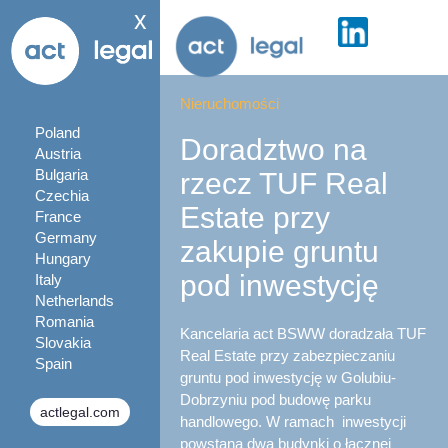
x
Nieruchomości
Poland
Doradztwo na
Austria
Bulgaria
rzecz TUF Real
Czechia
Estate przy
France
Germany
zakupie gruntu
Hungary
pod inwestycję
Italy
Netherlands
Romania
Kancelaria act BSWW doradzała TUF
Slovakia
Real Estate przy zabezpieczaniu
Spain
gruntu pod inwestycję w Golubiu-
Dobrzyniu pod budowę parku
actlegal.com
handlowego. W ramach inwestycji
powstaną dwa budynki o łącznej