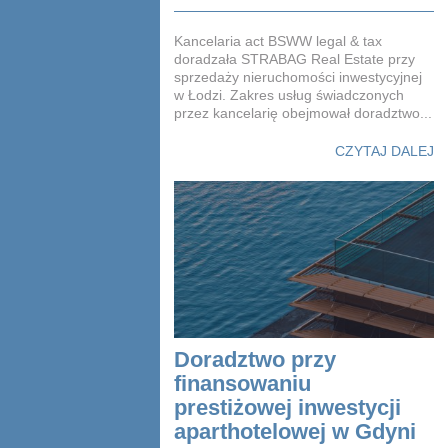
Kancelaria act BSWW legal & tax
doradzała STRABAG Real Estate przy
sprzedaży nieruchomości inwestycyjnej
w Łodzi. Zakres usług świadczonych
przez kancelarię obejmował doradztwo...
CZYTAJ DALEJ
Doradztwo przy
finansowaniu
prestiżowej inwestycji
aparthotelowej w Gdyni