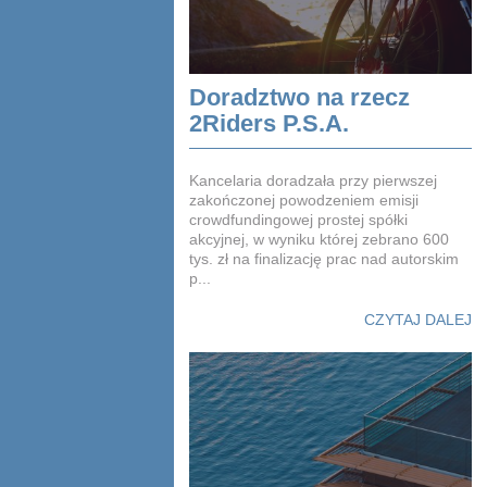
Doradztwo na rzecz
2Riders P.S.A.
Kancelaria doradzała przy pierwszej
zakończonej powodzeniem emisji
crowdfundingowej prostej spółki
akcyjnej, w wyniku której zebrano 600
tys. zł na finalizację prac nad autorskim
p...
CZYTAJ DALEJ