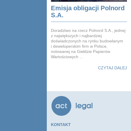
Emisja obligacji Polnord
S.A.
Doradztwo na rzecz Polnord S.A., jednej
z największych i najbardziej
doświadczonych na rynku budowlanym
i deweloperskim firm w Polsce,
notowanej na Giełdzie Papierów
Wartościowych ...
CZYTAJ DALEJ
KONTAKT