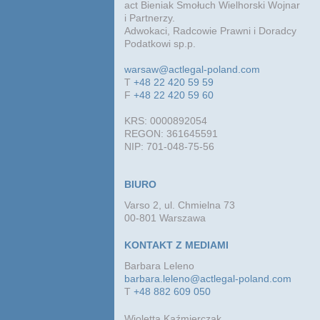
act Bieniak Smołuch Wielhorski Wojnar
i Partnerzy.
Adwokaci, Radcowie Prawni i Doradcy
Podatkowi sp.p.
warsaw@actlegal-poland.com
T
+48 22 420 59 59
F
+48 22 420 59 60
KRS: 0000892054
REGON: 361645591
NIP: 701-048-75-56
BIURO
Varso 2, ul. Chmielna 73
00-801 Warszawa
KONTAKT Z MEDIAMI
Barbara Leleno
barbara.leleno@actlegal-poland.com
T
+48 882 609 050
Wioletta Kaźmierczak