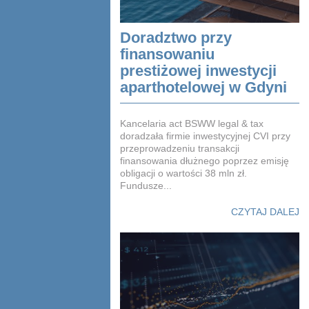
Doradztwo przy
finansowaniu
prestiżowej inwestycji
aparthotelowej w Gdyni
Kancelaria act BSWW legal & tax
doradzała firmie inwestycyjnej CVI przy
przeprowadzeniu transakcji
finansowania dłużnego poprzez emisję
obligacji o wartości 38 mln zł.
Fundusze...
CZYTAJ DALEJ