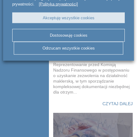
prywatności.
[Polityka prywatności]
Doradztwo prawne na
Akceptuję wszystkie cookies
rzecz Analizy Online
Asset Management
Dostosowuję cookies
(obecnie RDM Wealth
Managemnt sp. z o.o.)
Odrzucam wszystkie cookies
Reprezentowanie przed Komisją
Nadzoru Finansowego w postępowaniu
o uzyskanie zezwolenia na działalność
maklerską, w tym sporządzanie
kompleksowej dokumentacji niezbędnej
dla otrzym...
CZYTAJ DALEJ