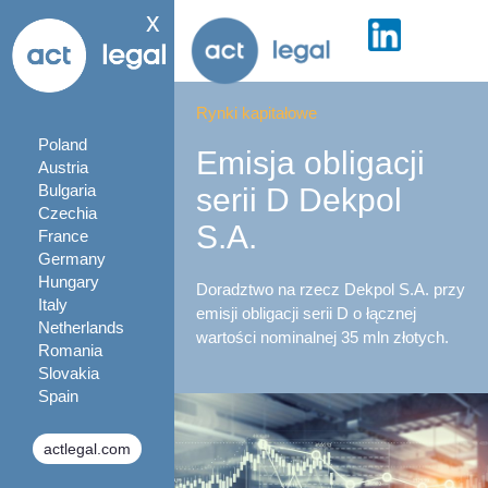
x
Rynki kapitałowe
Poland
Emisja obligacji
Austria
Bulgaria
serii D Dekpol
Czechia
S.A.
France
Germany
Hungary
Doradztwo na rzecz Dekpol S.A. przy
Italy
emisji obligacji serii D o łącznej
Netherlands
wartości nominalnej 35 mln złotych.
Romania
Slovakia
Spain
actlegal.com