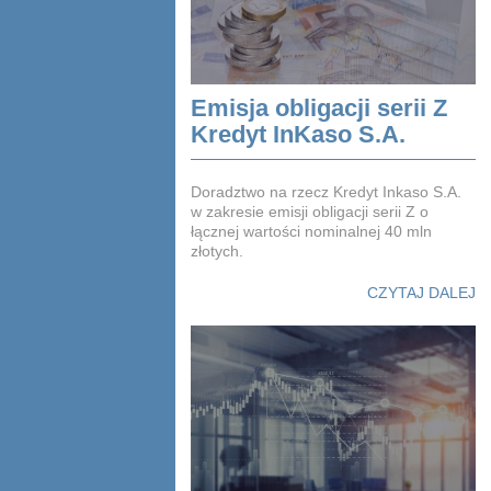
Emisja obligacji serii Z
Kredyt InKaso S.A.
Doradztwo na rzecz Kredyt Inkaso S.A.
w zakresie emisji obligacji serii Z o
łącznej wartości nominalnej 40 mln
złotych.
CZYTAJ DALEJ