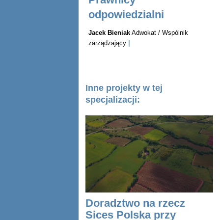
odpowiedzialni
Jacek Bieniak
Adwokat / Wspólnik
|
zarządzający
Inne projekty w tej
specjalizacji:
Doradztwo na rzecz
Sices Polska przy