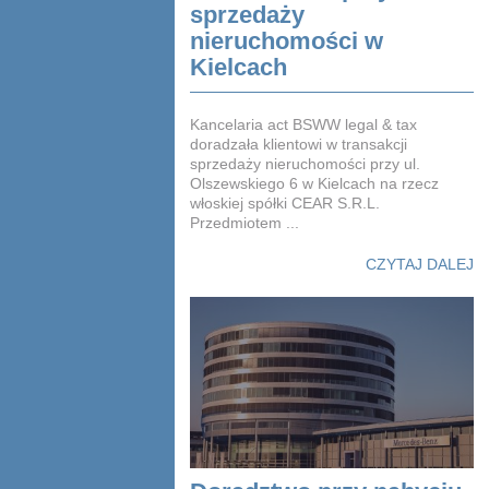
sprzedaży
nieruchomości w
Kielcach
Kancelaria act BSWW legal & tax
doradzała klientowi w transakcji
sprzedaży nieruchomości przy ul.
Olszewskiego 6 w Kielcach na rzecz
włoskiej spółki CEAR S.R.L.
Przedmiotem ...
CZYTAJ DALEJ