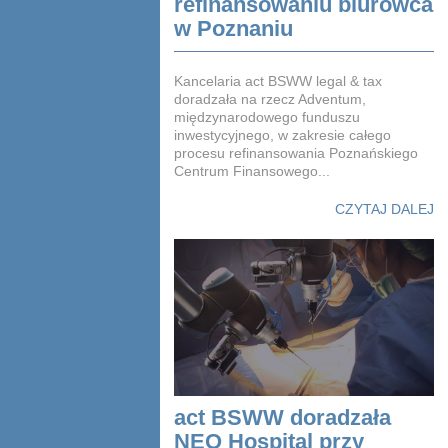
refinansowaniu biurowca
w Poznaniu
Kancelaria act BSWW legal & tax
doradzała na rzecz Adventum,
międzynarodowego funduszu
inwestycyjnego, w zakresie całego
procesu refinansowania Poznańskiego
Centrum Finansowego...
CZYTAJ DALEJ
act BSWW doradzała
NEO Hospital przy