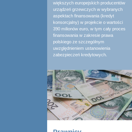
większych europejskich producentów
urządzeń grzewczych w wybranych
aspektach finansowania (kredyt
konsorcjalny) w projekcie o wartości
390 milionów euro, w tym cały proces
finansowania w zakresie prawa
polskiego ze szczególnym
uwzględnieniem ustanowienia
zabezpieczeń kredytowych.
Prawnicy