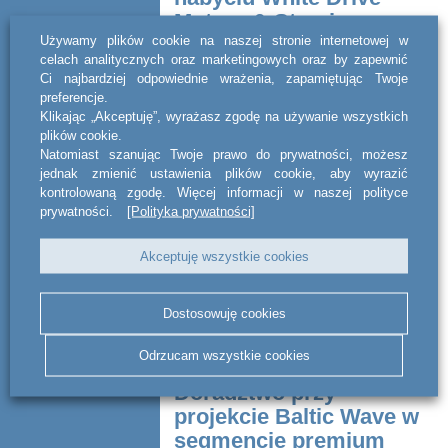
Motors & Steering
Używamy plików cookie na naszej stronie internetowej w
celach analitycznych oraz marketingowych oraz by zapewnić
act BSWW legal & tax doradzała
Ci najbardziej odpowiednie wrażenia, zapamiętując Twoje
Interpump Group przy nabyciu White
preferencje.
Drive Motors & Steering sp. z o.o.
Klikając „Akceptuję”, wyrażasz zgodę na używanie wszystkich
(dawniej: Danfoss Power Solutions sp. z
plików cookie.
o.o.) – polskiej spółki będącej...
Natomiast szanując Twoje prawo do prywatności, możesz
jednak zmienić ustawienia plików cookie, aby wyrazić
CZYTAJ DALEJ
kontrolowaną zgodę. Więcej informacji w naszej polityce
prywatności.
[Polityka prywatności]
Akceptuję wszystkie cookies
Dostosowuję cookies
Odrzucam wszystkie cookies
Doradztwo przy
projekcie Baltic Wave w
segmencie premium