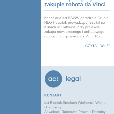
zakupie robota da Vinci
Kancelaria act BSWW doradzała Grupie
NEO Hospital, prowadzącej Szpital na
Klinach w Krakowie, przy projekcie
zakupu nowoczesnego i unikatowego
robota chirurgicznego da Vinci. Ro...
CZYTAJ DALEJ
KONTAKT
act Bieniak Smołuch Wielhorski Wojnar
i Partnerzy.
Adwokaci, Radcowie Prawni i Doradcy