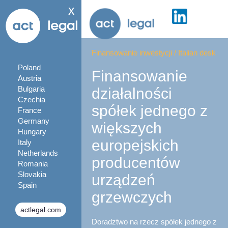
x
Finansowanie inwestycji
/
Italian desk
Poland
Finansowanie
Austria
Bulgaria
działalności
Czechia
spółek jednego z
France
Germany
większych
Hungary
europejskich
Italy
Netherlands
producentów
Romania
Slovakia
urządzeń
Spain
grzewczych
actlegal.com
Doradztwo na rzecz spółek jednego z