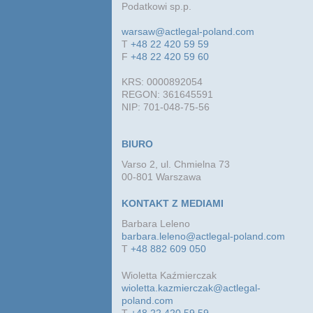
Podatkowi sp.p.
warsaw@actlegal-poland.com
T
+48 22 420 59 59
F
+48 22 420 59 60
KRS: 0000892054
REGON: 361645591
NIP: 701-048-75-56
BIURO
Varso 2, ul. Chmielna 73
00-801 Warszawa
KONTAKT Z MEDIAMI
Barbara Leleno
barbara.leleno@actlegal-poland.com
T
+48 882 609 050
Wioletta Kaźmierczak
wioletta.kazmierczak@actlegal-
poland.com