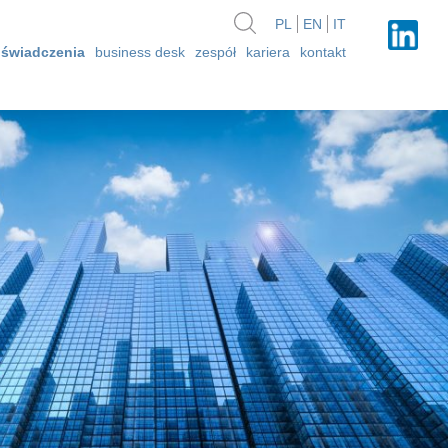
PL
EN
IT
świadczenia
business desk
zespół
kariera
kontakt