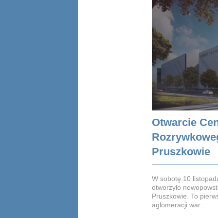
Otwarcie Ce
Rozrywkoweg
Pruszkowie
W sobotę 10 listopad
otworzyło nowopowst
Pruszkowie. To pierws
aglomeracji war...