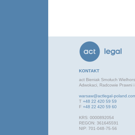
KONTAKT
act Bieniak Smołuch Wielhors
Adwokaci, Radcowie Prawni i
warsaw@actlegal-poland.co
T
+48 22 420 59 59
F
+48 22 420 59 60
KRS: 0000892054
REGON: 361645591
NIP: 701-048-75-56