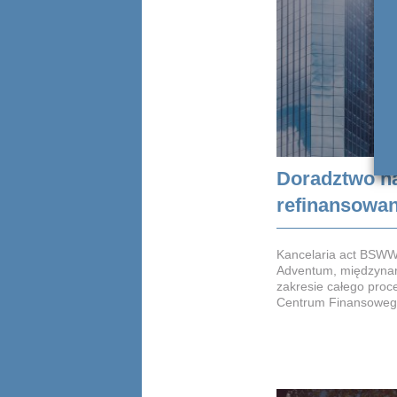
Doradztwo n
refinansowan
Kancelaria act BSWW 
Adventum, międzynar
zakresie całego pro
Centrum Finansowego