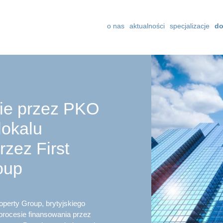
o nas
aktualności
specjalizacje
do
ie przez PKO
lokalu
zez First
oup
operty Group, brytyjskiego
procesie finansowania przez