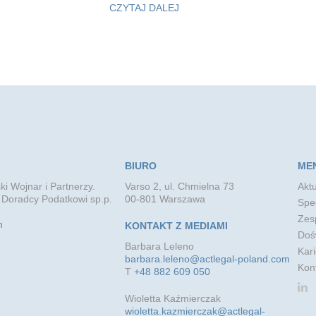
CZYTAJ DALEJ
BIURO
ME
ki Wojnar i Partnerzy.
Varso 2, ul. Chmielna 73
Aktu
 Doradcy Podatkowi sp.p.
00-801 Warszawa
Spec
Zes
m
KONTAKT Z MEDIAMI
Doś
Barbara Leleno
Kari
barbara.leleno@actlegal-poland.com
Kon
T
+48 882 609 050
Wioletta Kaźmierczak
wioletta.kazmierczak@actlegal-