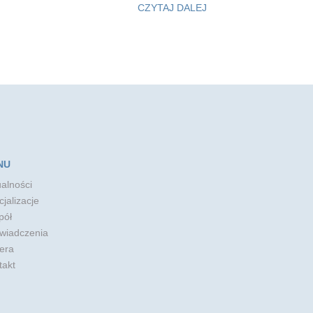
CZYTAJ DALEJ
NU
alności
jalizacje
pół
wiadczenia
era
takt