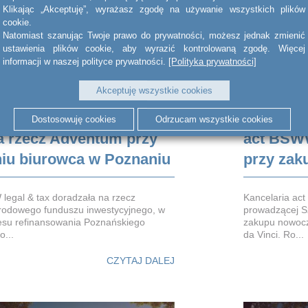
Klikając „Akceptuję”, wyrażasz zgodę na używanie wszystkich plików
cookie.
Natomiast szanując Twoje prawo do prywatności, możesz jednak zmienić
ustawienia plików cookie, aby wyrazić kontrolowaną zgodę. Więcej
informacji w naszej polityce prywatności.
[Polityka prywatności]
Akceptuję wszystkie cookies
Dostosowuję cookies
Odrzucam wszystkie cookies
a rzecz Adventum przy
act BSWW
iu biurowca w Poznaniu
przy zaku
legal & tax doradzała na rzecz
Kancelaria ac
odowego funduszu inwestycyjnego, w
prowadzącej Sz
cesu refinansowania Poznańskiego
zakupu nowocz
...
da Vinci. Ro...
CZYTAJ DALEJ