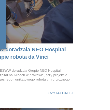
 doradzała NEO Hospital
pie robota da Vinci
t BSWW doradzała Grupie NEO Hospital,
pital na Klinach w Krakowie, przy projekcie
esnego i unikatowego robota chirurgicznego
CZYTAJ DALEJ