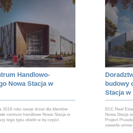
ntrum Handlowo-
Doradztw
o Nowa Stacja w
budowy 
Stacja w
a 2018 roku swoje drzwi dla klientów
ECC Real Esta
ałe centrum handlowe Nowa Stacja w
Nowa Stacja w
zy tego typu obiekt w tej części
Project Pruszk
zawarła umow.