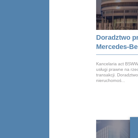
Doradztwo p
Mercedes-Be
Kancelaria act BSWW
usługi prawne na rze
transakcji. Doradztw
nieruchomoś...