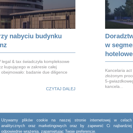
rzy nabyciu budynku
Doradztw
nz
w segme
hotelow
 legal & tax świadczyła kompleksowe
cz kupującego w zakresie całej
Kancelaria ac
o obejmowało: badanie due diligence
złożonym proc
5-gwiazdkoweg
kancela...
CZYTAJ DALEJ
Używamy plików cookie na naszej stronie internetowej w celach
analitycznych oraz marketingowych oraz by zapewnić Ci najbardziej
odpowiednie wrażenia, zapamiętując Twoje preferencje.