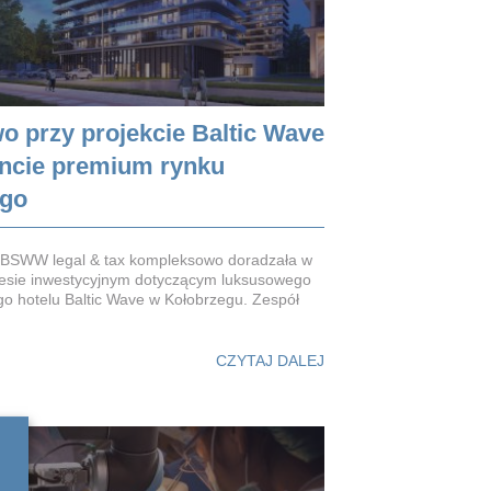
o przy projekcie Baltic Wave
ncie premium rynku
ego
t BSWW legal & tax kompleksowo doradzała w
esie inwestycyjnym dotyczącym luksusowego
o hotelu Baltic Wave w Kołobrzegu. Zespół
CZYTAJ DALEJ