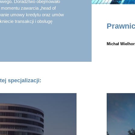
rowego. Doradztwo obejmowało
d momentu zawarcia „head of
wanie umowy kredytu oraz umów
iecie transakcji i obsługę
Prawnic
Michał Wielhor
tej specjalizacji: