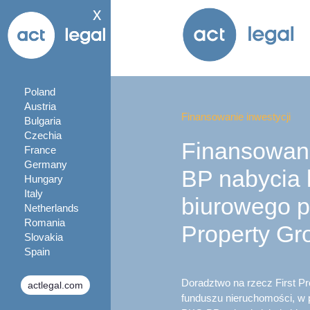
x
Poland
Austria
Finansowanie inwestycji
Bulgaria
Czechia
Finansowan
France
Germany
BP nabycia 
Hungary
Italy
biurowego pr
Netherlands
Romania
Property Gr
Slovakia
Spain
Doradztwo na rzecz First Pr
actlegal.com
funduszu nieruchomości, w 