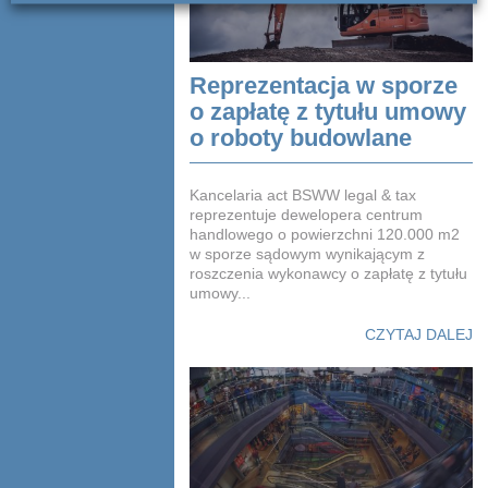
Reprezentacja w sporze
o zapłatę z tytułu umowy
o roboty budowlane
Kancelaria act BSWW legal & tax
reprezentuje dewelopera centrum
handlowego o powierzchni 120.000 m2
w sporze sądowym wynikającym z
roszczenia wykonawcy o zapłatę z tytułu
umowy...
CZYTAJ DALEJ