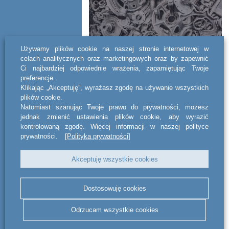
Używamy plików cookie na naszej stronie internetowej w
Reprezentacja spółki
celach analitycznych oraz marketingowych oraz by zapewnić
Impexmetal
Ci najbardziej odpowiednie wrażenia, zapamiętując Twoje
preferencje.
Klikając „Akceptuję”, wyrażasz zgodę na używanie wszystkich
Kancelaria act BSWW legal & tax
plików cookie.
reprezentuje klienta w
Natomiast szanując Twoje prawo do prywatności, możesz
międzynarodowym sporze dotyczącym
jednak zmienić ustawienia plików cookie, aby wyrazić
dochodzenia roszczeń przeciwko
kontrolowaną zgodę. Więcej informacji w naszej polityce
gwarantowi, tj. spółce z siedzibą na
prywatności.
[Polityka prywatności]
Kajmanach, która ud...
Akceptuję wszystkie cookies
CZYTAJ DALEJ
Dostosowuję cookies
Odrzucam wszystkie cookies