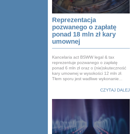
Reprezentacja
pozwanego o zapłatę
ponad 18 mln zł kary
umownej
Kancelaria act BSWW legal & tax
reprezentuje pozwanego o zapłatę
ponad 6 mln zł oraz o (nie)skuteczność
kary umownej w wysokości 12 mln zł.
Tłem sporu jest wadliwe wykonanie...
CZYTAJ DALEJ