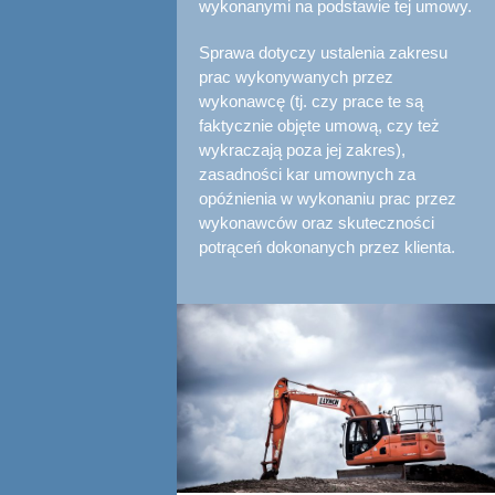
wykonanymi na podstawie tej umowy.
Sprawa dotyczy ustalenia zakresu
prac wykonywanych przez
wykonawcę (tj. czy prace te są
faktycznie objęte umową, czy też
wykraczają poza jej zakres),
zasadności kar umownych za
opóźnienia w wykonaniu prac przez
wykonawców oraz skuteczności
potrąceń dokonanych przez klienta.