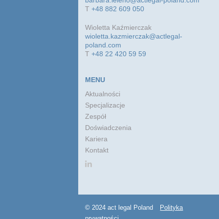
barbara.leleno@actlegal-poland.com
T
+48 882 609 050
Wioletta Kaźmierczak
wioletta.kazmierczak@actlegal-
poland.com
T
+48 22 420 59 59
MENU
Aktualności
Specjalizacje
Zespół
Doświadczenia
Kariera
Kontakt
© 2024 act legal Poland
Polityka
prywatności