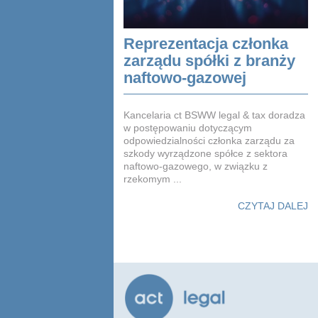
Reprezentacja członka
zarządu spółki z branży
naftowo-gazowej
Kancelaria ct BSWW legal & tax doradza
w postępowaniu dotyczącym
odpowiedzialności członka zarządu za
szkody wyrządzone spółce z sektora
naftowo-gazowego, w związku z
rzekomym ...
CZYTAJ DALEJ