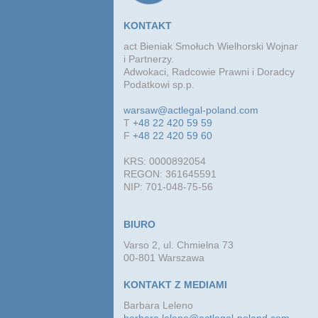
KONTAKT
act Bieniak Smołuch Wielhorski Wojnar
i Partnerzy.
Adwokaci, Radcowie Prawni i Doradcy
Podatkowi sp.p.
warsaw@actlegal-poland.com
T
+48 22 420 59 59
F
+48 22 420 59 60
KRS: 0000892054
REGON: 361645591
NIP: 701-048-75-56
BIURO
Varso 2, ul. Chmielna 73
00-801 Warszawa
KONTAKT Z MEDIAMI
Barbara Leleno