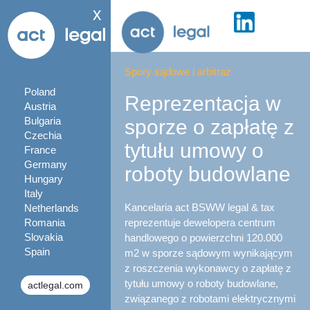
x
Spory sądowe i arbitraż
Poland
Reprezentacja w
Austria
Bulgaria
sporze o zapłatę z
Czechia
tytułu umowy o
France
Germany
roboty budowlane
Hungary
Italy
Kancelaria act BSWW legal & tax
Netherlands
Romania
reprezentuje dewelopera centrum
Slovakia
handlowego o powierzchni 120.000
Spain
m2 w sporze sądowym wynikającym
z roszczenia wykonawcy o zapłatę z
tytułu umowy o roboty budowlane,
actlegal.com
związanego z robotami elektrycznymi